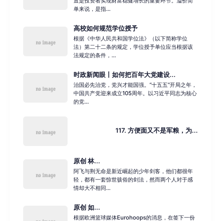
置是投资者实现财富稳健增长的重要环节。溢价简
单来说，是指...
高校如何规范学位授予
根据《中华人民共和国学位法》（以下简称学位
法）第二十二条的规定，学位授予单位应当根据该
法规定的条件，...
时政新闻眼丨如何把百年大党建设...
治国必先治党，党兴才能国强。“十五五”开局之年，
中国共产党迎来成立105周年。以习近平同志为核心
的党...
117. 方便面又不是军粮，为...
原创 林...
阿飞与荆无命是新近崛起的少年剑客，他们都很年
轻，都有一套惊世骇俗的剑法，然而两个人对于感
情却大不相同...
原创 如...
根据欧洲篮球媒体Eurohoops的消息，在签下一份