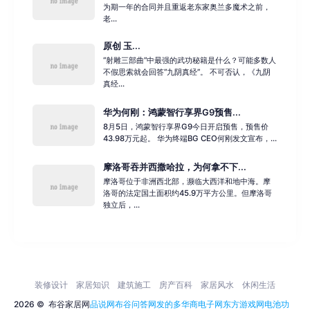
为期一年的合同并且重返老东家奥兰多魔术之前，
老...
原创 玉...
“射雕三部曲”中最强的武功秘籍是什么？可能多数人
不假思索就会回答“九阴真经”。 不可否认，《九阴
真经...
华为何刚：鸿蒙智行享界G9预售...
8月5日，鸿蒙智行享界G9今日开启预售，预售价
43.98万元起。 华为终端BG CEO何刚发文宣布，...
摩洛哥吞并西撒哈拉，为何拿不下...
摩洛哥位于非洲西北部，濒临大西洋和地中海。摩
洛哥的法定国土面积约45.9万平方公里。但摩洛哥
独立后，...
装修设计
家居知识
建筑施工
房产百科
家居风水
休闲生活
2026 ©
布谷家居网
品说网
布谷问答网
发的多
华商电子网
东方游戏网
电池功