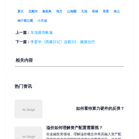
夏天
北戴河
秦皇島
地方
山海關
天池
長城
美景
角山
鴿子窩公園
小天池
上一篇：
车顶露营帐篷
下一篇：
李爱华《西藏日记》连载33：藏獒拉巴
相关内容
热门资讯
如何看待算力硬件的反弹？
溢价如何理解资产配置需重视？
在金融投资领域，理解溢价概念并将其融入资产配