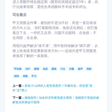
进入突眼纤维化稳定期（眼部症状稳定超过1年）者，此
疗法效果有限，需优先考虑眼科手术或专科评估。
写在最后
甲亢突眼这件事，最怕的不是治不好，而是一直在错误
的方向上治。 你盯着眼睛消炎，免疫还在捣乱；你打激
素压下去，一停药又反弹。问题不在眼睛，在免疫；不
在局部，在全身。
用现代超声解决“准不准”，用中医经络解决“调不调”，从
根上给免疫系统重新校准方向——这或许是甲亢突眼患
者值得了解的一条新路。
甲状腺
治疗
眼睛
免疫
眼眶
穴位
问题
超声
指标
神经
突眼
甲亢
上一篇：
原创 什么样的人更容易患癌？不瞒你说：癌症更“喜
欢”这7类人
下一篇：
搜狐医药 | 知名经济学家高善文离世！顶级医疗资源仍难
解复杂疾病诊疗困局