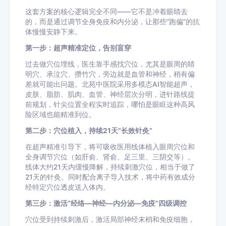
这套方案的核心逻辑完全不同——它不是冲着眼睛去
的，而是通过调节全身免疫和内分泌，让那些“跑偏”的抗
体慢慢安静下来。
第一步：超声精准定位，告别盲穿
过去做穴位埋线，医生靠手感找穴位，尤其是眼周的睛
明穴、承泣穴、攒竹穴，旁边就是血管和神经，稍有偏
差就可能出问题。北苑中医院采用多模态AI智能超声，
皮肤、脂肪、肌肉、血管、神经层次分明，进针路线提
前规划，针尖位置全程实时追踪，哪怕是眼眶这种高风
险区域也能精准到位。
第二步：穴位植入，持续21天“长效针灸”
在超声精准引导下，将可吸收医用线体植入眼周穴位和
全身调节穴位（如肝俞、肾俞、足三里、三阴交等）。
线体大约21天内缓慢降解，持续刺激穴位，相当于做了
21天的针灸。同时配合离子导入技术，将中药有效成分
经特定穴位透皮送入体内。
第三步：激活“经络—神经—内分泌—免疫”四级调控
穴位受到持续刺激后，激活局部神经末梢和免疫细胞，