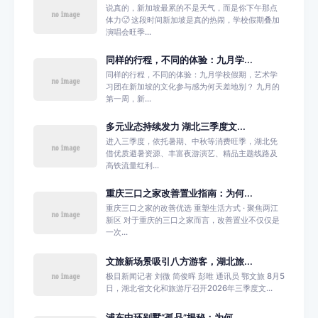
说真的，新加坡最累的不是天气，而是你下午那点
体力🥵 这段时间新加坡是真的热闹，学校假期叠加
演唱会旺季...
同样的行程，不同的体验：九月学...
同样的行程，不同的体验：九月学校假期，艺术学
习团在新加坡的文化参与感为何天差地别？ 九月的
第一周，新...
多元业态持续发力 湖北三季度文...
进入三季度，依托暑期、中秋等消费旺季，湖北凭
借优质避暑资源、丰富夜游演艺、精品主题线路及
高铁流量红利...
重庆三口之家改善置业指南：为何...
重庆三口之家的改善优选 重塑生活方式 · 聚焦两江
新区 对于重庆的三口之家而言，改善置业不仅仅是
一次...
文旅新场景吸引八方游客，湖北旅...
极目新闻记者 刘微 简俊晖 彭唯 通讯员 鄂文旅 8月5
日，湖北省文化和旅游厅召开2026年三季度文...
浦东中环别墅“孤品”揭秘：为何...