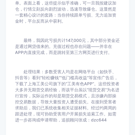
单。表面上看，这些提示似乎准确，可一旦我按建议加
仓，行情立刻反向剧烈波动，迅速导致爆仓。这显然是
一套精心设计的套路：当你持续跟单亏损、无力追加资
金时，平台反而从中获利。
最终，我因此亏损共计147,000元，其中部分资金还
是通过网贷借来的。充值过程也存在问题——并非在
APP内直接完成，而是跳转至第三方网页进行支付。
处理结果：多数受害人均是在网络平台（如快手、
抖音等）看到“轻松赚钱”“低门槛高收益”等宣传广告后，
下载了上海工美公司旗下的“工美有色APP”。这些投资者
大多并无期货交易经验，而该平台虽以“现货交易”为名进
行宣传，实际运作的却是期货交易模式，且涉嫌内部操
控交易数据，导致大量投资人遭受损失。在接到受害者
求助后，我们已系统收集相关证据材料。经过约两周的
跟进处理，现可协助受害用户开展损失追索工作。如需
进一步咨询或申请帮助，追损顾问张成：dzc644