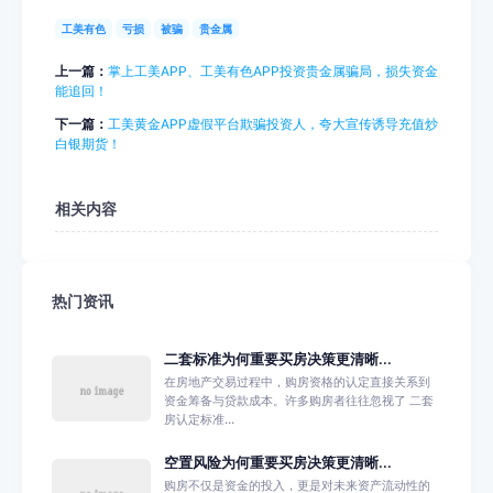
工美有色
亏损
被骗
贵金属
上一篇：
掌上工美APP、工美有色APP投资贵金属骗局，损失资金
能追回！
下一篇：
工美黄金APP虚假平台欺骗投资人，夸大宣传诱导充值炒
白银期货！
相关内容
热门资讯
二套标准为何重要买房决策更清晰...
在房地产交易过程中，购房资格的认定直接关系到
资金筹备与贷款成本。许多购房者往往忽视了 二套
房认定标准...
空置风险为何重要买房决策更清晰...
购房不仅是资金的投入，更是对未来资产流动性的