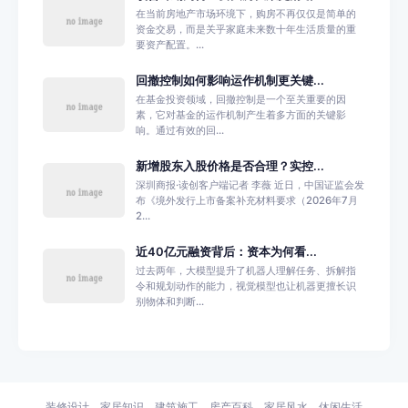
在当前房地产市场环境下，购房不再仅仅是简单的
资金交易，而是关乎家庭未来数十年生活质量的重
要资产配置。...
回撤控制如何影响运作机制更关键...
在基金投资领域，回撤控制是一个至关重要的因
素，它对基金的运作机制产生着多方面的关键影
响。通过有效的回...
新增股东入股价格是否合理？实控...
深圳商报·读创客户端记者 李薇 近日，中国证监会发
布《境外发行上市备案补充材料要求（2026年7月
2...
近40亿元融资背后：资本为何看...
过去两年，大模型提升了机器人理解任务、拆解指
令和规划动作的能力，视觉模型也让机器更擅长识
别物体和判断...
装修设计
家居知识
建筑施工
房产百科
家居风水
休闲生活