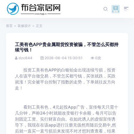
首页
装修设计
正文
工美有色APP贵金属期货投资被骗，不管怎么买都持
续亏钱！
dzc644
2026-06-04 15:30:51
0
次
投资工美有色APP的白银铂金出现连续亏损，投资
人在该平台做交易，不管怎买都亏钱，买张就跌，买跌
就涨！完全被平台控制了指数的走势，下单就往反方向
走！
看到工美有色，4元起投App广告，宣传每天只需十
几分钟，声称24小时就能改变银行卡余额，每月可以告
别固定工资、实行财富自由。在如此诱人的虚假宣传诱
导下，我现在在该app进行注册充值然而随后交易中,然
后就一直买一直亏损后来发现不对才想到查查看，结果