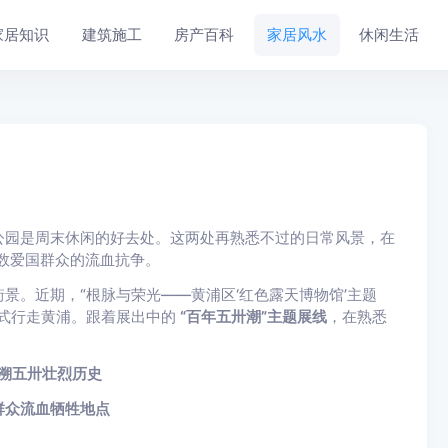
家居知识
建筑施工
房产百科
家居风水
休闲生活
公园是周末休闲的好去处。这两处再熟悉不过的日常风景，在
无数爱国群众的流血抗争。
景。近期，“根脉与荣光——黄浦区‘红色露天博物馆’主题
方式行走黄浦。跟着展出中的
“百年五卅潮”主题展线
，在熟悉
溯五卅壮烈历史
群众流血牺牲地点