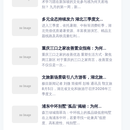
术学习团在新加坡的文化参与感为何天差地
别？ 九月的第一周，新...
多元业态持续发力 湖北三季度文...
进入三季度，依托暑期、中秋等消费旺季，湖
北凭借优质避暑资源、丰富夜游演艺、精品主
题线路及高铁流量红利...
重庆三口之家改善置业指南：为何...
重庆三口之家的改善优选 重塑生活方式 · 聚焦
两江新区 对于重庆的三口之家而言，改善置业
不仅仅是一次...
文旅新场景吸引八方游客，湖北旅...
极目新闻记者 刘微 简俊晖 彭唯 通讯员 鄂文旅
8月5日，湖北省文化和旅游厅召开2026年三
季度文...
浦东中环别墅“孤品”揭秘：为何...
森兰绿城翡翠岛：中环线上的孤品级低密纯墅
在上海浦东中环，若要寻找一处兼具“低密
度、高私密性、纯别墅...