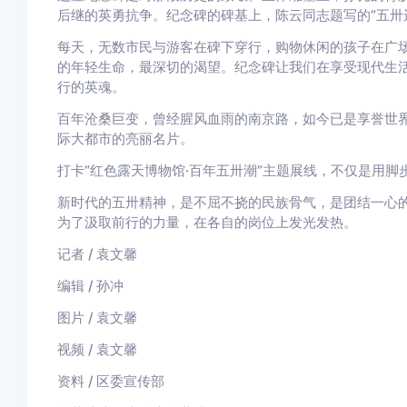
后继的英勇抗争。纪念碑的碑基上，陈云同志题写的“五卅
每天，无数市民与游客在碑下穿行，购物休闲的孩子在广
的年轻生命，最深切的渴望。纪念碑让我们在享受现代生
行的英魂。
百年沧桑巨变，曾经腥风血雨的南京路，如今已是享誉世
际大都市的亮丽名片。
打卡“红色露天博物馆·百年五卅潮”主题展线，不仅是用
新时代的五卅精神，是不屈不挠的民族骨气，是团结一心
为了汲取前行的力量，在各自的岗位上发光发热。
记者 / 袁文馨
编辑 / 孙冲
图片 / 袁文馨
视频 / 袁文馨
资料 / 区委宣传部