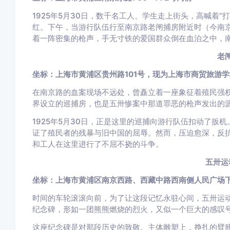
1925年5月30日，数千名工人、学生走上街头，高喊着
红。下午，当游行队伍行至南京路老闸捕房附近时（今南京
着一阵密集的枪声，手无寸铁的爱国群众倒在血泊之中，南
老
坐标：上海市黄浦区贵州路101号，现为上海市商贸旅游学
在南京路的血案现场不远处，曾矗立着一座象征着殖民强
界设立的巡捕房，也是五卅惨案中那道罪恶的枪声发出的
1925年5月30日，正是这里的巡捕向游行队伍扣动了扳
证了殖民者的残暴与旧中国的屈辱。然而，压迫愈深，反
和工人在这里进行了不屈不挠的斗争。
五卅运
坐标：上海市黄浦区南京西路、西藏中路西南侧人民广场
时间的车轮滚滚向前，为了让这段记忆永驻心间，五卅运
纪念碑，形如一团熊熊燃烧的烈火，又似一个巨大的感叹
这座纪念碑是对那段历史的致敬。主体雕塑上，挣扎的臂