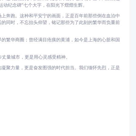
运动纪念碑”七个大字，在阳光下熠熠生辉。
场上奔跑。这种和平安宁的画面，正是百年前那些倒在血泊中
活的同时，不忘抬头仰望，铭记那些为了此刻的繁华而负重前
界的繁华商圈；曾经满目疮痍的黄浦，如今是上海的心脏和国
脚步丈量城市，更是用心灵感受精神。
的凝聚力量，更是奋发图强的时代担当。我们缅怀先烈，正是