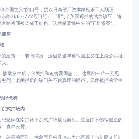
“打倒帝国主义”的口号，抗议日商纱厂资本家枪杀工人顾正
东路766～772号门前），遭到了英国巡捕的武力镇压。随
京路瞬间被染成了红色。这就是震惊中外的“五卅惨案”。
闸捕房
校
权的建筑——老闸捕房。这里是当年英帝国主义在上海公共租
源头。
机。惨案发生后，它关押和迫害爱国志士。这里的一砖一瓦见
抗愈烈。老闸捕房的铁门关不住真理的呼声，无数被捕的学生
动纪念碑
下沉式广场内
动纪念碑在南京路下沉式广场拔地而起。这座由不锈钢锻造的
号，直冲云霄。
膀、怒吼的面孔，抽象而又极具冲击力地再现了当年民众前赴