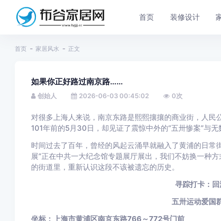
首页
装修设计
首页
家居风水
正文
如果你正好路过南京路……
创始人
2026-06-03 00:45:02
0
次
对很多上海人来说，南京东路是熙熙攘攘的商业街，人民
101年前的5月30日，却见证了震惊中外的“五卅惨案”与
时间过去了百年，曾经的风起云涌早就融入了黄浦的日常街
展”正在中共一大纪念馆专题展厅展出，我们不妨换一种
的街道里，重新认识这段不该被遗忘的历史。
寻踪打卡：回
五卅运动爱国
坐标：上海市黄浦区南京东路766～772号门前