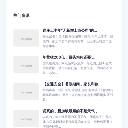
热门资讯
这座上半年“无新增上市公司”的...
每经记者｜吴泽鹏 每经编辑｜陈旭 今年上半年，区
域内一家上市公司都没有新增，但上市公司总市值
却在半年...
年营收200亿，巨头为何还要“...
国民级厨房小家电品牌苏泊尔，最近因几段AI生成
的短视频，被指内容低俗，引发关注。 而就在不久
前，苏泊...
【交通安全】暑假期间，家长和孩...
蝉鸣声声，骄阳似火 暑假正当时 假期孩子们的出行
频率显著增加 道路上未成年人的身影明显增多 不过
暑...
说真的，新加坡最累的不是天气，...
说真的，新加坡最累的不是天气，而是你下午那点
体力🥵 这段时间新加坡是真的热闹，学校假期叠加
演唱会旺季...