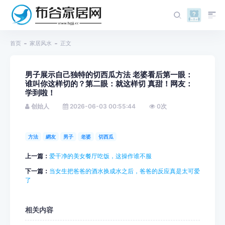
首页
家居风水
正文
男子展示自己独特的切西瓜方法 老婆看后第一眼：
谁叫你这样切的？第二眼：就这样切 真甜！网友：
学到啦！
创始人
2026-06-03 00:55:44
0
次
方法
網友
男子
老婆
切西瓜
上一篇：
爱干净的美女餐厅吃饭，这操作谁不服
下一篇：
当女生把爸爸的酒水换成水之后，爸爸的反应真是太可爱
了
相关内容