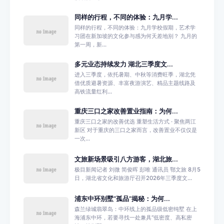
同样的行程，不同的体验：九月学...
同样的行程，不同的体验：九月学校假期，艺术学
习团在新加坡的文化参与感为何天差地别？ 九月的
第一周，新...
多元业态持续发力 湖北三季度文...
进入三季度，依托暑期、中秋等消费旺季，湖北凭
借优质避暑资源、丰富夜游演艺、精品主题线路及
高铁流量红利...
重庆三口之家改善置业指南：为何...
重庆三口之家的改善优选 重塑生活方式 · 聚焦两江
新区 对于重庆的三口之家而言，改善置业不仅仅是
一次...
文旅新场景吸引八方游客，湖北旅...
极目新闻记者 刘微 简俊晖 彭唯 通讯员 鄂文旅 8月5
日，湖北省文化和旅游厅召开2026年三季度文...
浦东中环别墅“孤品”揭秘：为何...
森兰绿城翡翠岛：中环线上的孤品级低密纯墅 在上
海浦东中环，若要寻找一处兼具“低密度、高私密