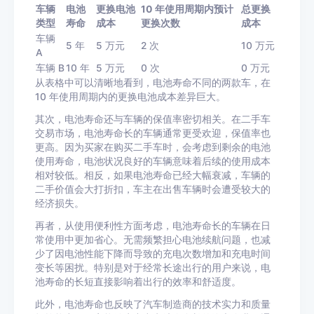
车辆
电池
更换电池
10 年使用周期内预计
总更换
类型
寿命
成本
更换次数
成本
车辆
5 年
5 万元
2 次
10 万元
A
车辆 B
10 年
5 万元
0 次
0 万元
从表格中可以清晰地看到，电池寿命不同的两款车，在
10 年使用周期内的更换电池成本差异巨大。
其次，电池寿命还与车辆的保值率密切相关。在二手车
交易市场，电池寿命长的车辆通常更受欢迎，保值率也
更高。因为买家在购买二手车时，会考虑到剩余的电池
使用寿命，电池状况良好的车辆意味着后续的使用成本
相对较低。相反，如果电池寿命已经大幅衰减，车辆的
二手价值会大打折扣，车主在出售车辆时会遭受较大的
经济损失。
再者，从使用便利性方面考虑，电池寿命长的车辆在日
常使用中更加省心。无需频繁担心电池续航问题，也减
少了因电池性能下降而导致的充电次数增加和充电时间
变长等困扰。特别是对于经常长途出行的用户来说，电
池寿命的长短直接影响着出行的效率和舒适度。
此外，电池寿命也反映了汽车制造商的技术实力和质量