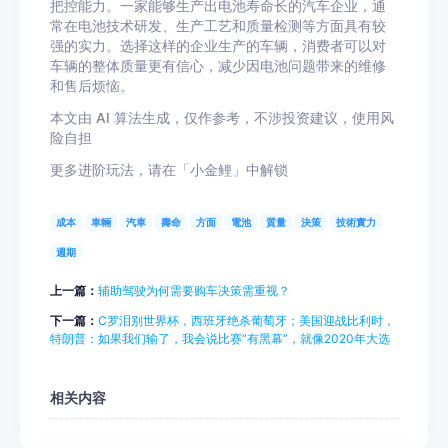
把控能力。一家能够生产出电池寿命长的汽车企业，通
常在电池技术研发、生产工艺和质量检测等方面具有较
强的实力。选择这样的企业生产的车辆，消费者可以对
车辆的整体质量更有信心，减少因电池问题带来的维修
和售后烦恼。
本文由 AI 算法生成，仅作参考，不涉投资建议，使用风
险自担
更多进阶玩法，请在「小金鲤」中解锁
成本
車輛
汽車
壽命
方面
電池
質量
決策
技術實力
週期
上一篇：
辅助驾驶为何需要购车决策需重视？
下一篇：
C罗泪别世界杯，西班牙绝杀葡萄牙；美国迎战比利时，
特朗普：如果我们输了，我会说比赛“有黑幕”，就像2020年大选
相关内容