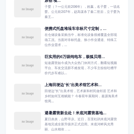
原创 项...
子婴（？—公元前206年），姓嬴，名子婴，一说名
婴。公元前207年，赵高谋杀了秦二世后，立子婴为
秦王...
便携式托盘堆垛车非标尺寸定制，...
在仓储设备采购当中，标准化设备很难覆盖全部现
场工况。当面对非标托盘、狭小作业通道、特殊工
位作业需求，...
巨实用的6万级纯电车，极狐贝塔...
短途露营如今成为大众热门休闲方式，翻看短视频
平台、车友交流群不难发现，不少车主纷纷吐槽平
价代步车难以...
上海田埂边“长”出美术馆艺术和...
田埂边“长”出美术馆，艺术家和村民做邻居 艺术和
乡村如何互相赋能？ 今春双年展期间，嘉源海美术
馆周...
避暑露营新去处！米底河露营基地...
夏日炎炎，山野寻凉。近日，百里杜鹃米底河露营
基地完成全新升级并正式启用。米底河畔风光秀
丽、山水相依，...