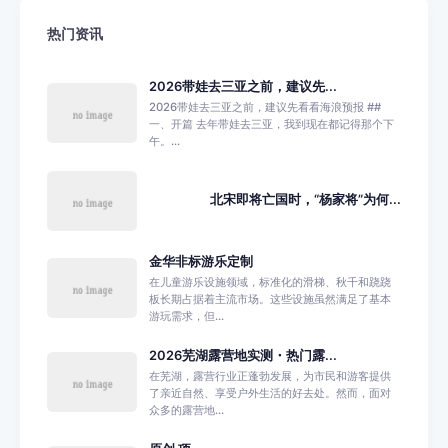
热门资讯
2026带娃去三亚之前，建议先...
2026带娃去三亚之前，建议先看看海浪预报 ##
一、开篇 去年带娃去三亚，我到现在都记得那个下
午。...
北宋即将亡国时，“杨家将”为何...
金华非标游乐定制
在儿童游乐设施领域，标准化的滑梯、秋千和跷跷
板长期占据着主流市场。这些设施虽然满足了基本
游玩需求，但...
2026芜湖露营地实测・热门露...
在芜湖，露营行业正蓬勃发展，为市民和游客提供
了亲近自然、享受户外生活的好去处。然而，面对
众多的露营地...