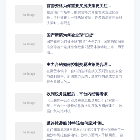
首套资格为何重要买房决策要关注...
在房地产市场中，购房资格尤其是首次置业的身
份，往往被视为一种稀缺资源。许多购房者在面对
决策时，容易忽...
国产新药为何被全球“扫货”
国产新药为何被全球“扫货” 今年7月，国家药监局批
准全球首个选择性食欲素2型受体激动剂上市，用于
治...
主力合约如何控制交易决策更合理...
在期货市场中，合约的选择直接关系到资金的安全
与盈利效率。所谓主力合约，通常指的是成交量与
持仓量最大的...
收到税务提醒后，平台内经营者该...
《互联网平台企业涉税信息报送规定》已实施一
年，平台企业涉税信息报送制度体系初步建立，数
据归集与比对机...
遭连续袭船 沙特该如何应对“海...
也门胡塞武装5日宣布在红海和亚丁湾分别袭击了一
艘沙特阿拉伯的油轮。沙特方面尚未予以回应。 自