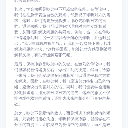
的误会和隔阂。
其次，学会倾听是吵架中不可或缺的技能。在争论中，
我们往往急于表达自己的观点，却忽视了倾听对方的需
求。这时，我们需要放慢脚步，用心去聆听对方的言
辞。通过倾听，我们可以更好地理解对方的立场和感
受，从而找到解决问题的共同点。例如，当一方在争吵
中情绪激动时，另一方可以给予耐心的倾听，并适时提
出：“我明白你现在很生气，让我们一起冷静下来，找出
解决问题的方法。”这样的回应，能够让对方感受到被理
解和支持，有助于缓解紧张气氛。
最后，保持冷静是吵架中的关键。在激烈的争论中，我
们很容易被情绪所左右，做出冲动的决定。然而，冷静
下来后，我们会发现很多问题其实可以通过平和的方式
来解决。因此，在吵架时，我们应该努力控制自己的情
绪，避免说出伤害对方的话。同时，我们也要学会用幽
默化解尴尬，用宽容对待对方的过失。这样的态度不仅
能够维护双方的感情，还能为未来的相处打下良好的基
础。
总之，吵架不是爱情的敌人，而是增进了解和感情的桥
梁。只要我们用心沟通、倾听和保持冷静，就能够在不
分手的前提下，让吵架成为爱情中的调味品，而不是破