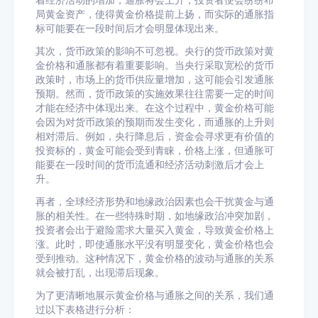
着经济活动的增加，通胀将会上升，投资者便会纷纷布
局黄金资产，使得黄金价格提前上扬，而实际的通胀指
标可能要在一段时间后才会明显体现出来。
其次，货币政策的影响不可忽视。央行的货币政策对黄
金价格和通胀都有着重要影响。当央行采取宽松的货币
政策时，市场上的货币供应量增加，这可能会引发通胀
预期。然而，货币政策的实施效果往往需要一定的时间
才能在经济中体现出来。在这个过程中，黄金价格可能
会因为对货币政策的预期而发生变化，而通胀的上升则
相对滞后。例如，央行降息后，资金会寻求更有价值的
投资标的，黄金可能会受到青睐，价格上涨，但通胀可
能要在一段时间的货币流通和经济活动刺激后才会上
升。
再者，全球经济形势和地缘政治因素也会干扰黄金与通
胀的相关性。在一些特殊时期，如地缘政治冲突加剧，
投资者会出于避险需求大量买入黄金，导致黄金价格上
涨。此时，即使通胀水平没有明显变化，黄金价格也会
受到推动。这种情况下，黄金价格的波动与通胀的关系
就会被打乱，出现滞后现象。
为了更清晰地展示黄金价格与通胀之间的关系，我们通
过以下表格进行分析：