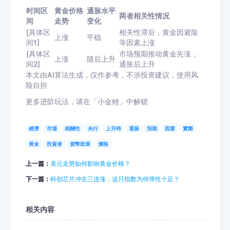
时间区
黄金价格
通胀水平
两者相关性情况
间
走势
变化
[具体区
相关性滞后，黄金因避险
上涨
平稳
间1]
等因素上涨
[具体区
市场预期推动黄金先涨，
上涨
随后上升
间2]
通胀后上升
本文由AI算法生成，仅作参考，不涉投资建议，使用风
险自担
更多进阶玩法，请在「小金鲤」中解锁
經濟
市場
相關性
央行
上升時
通脹
預期
因素
實際
黃金
投資者
貨幣政策
價格
上一篇：
美元走势如何影响黄金价格？
下一篇：
科创芯片冲击三连涨，这只指数为何弹性十足？
相关内容