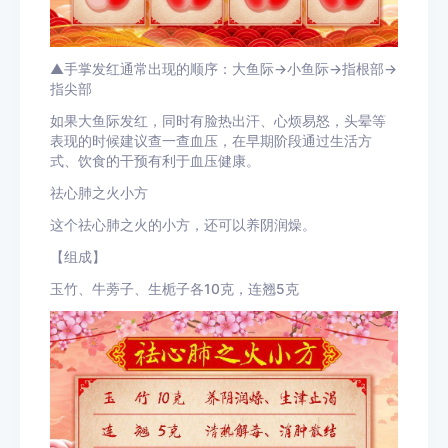
▲手掌发红通常出现的顺序：大鱼际→小鱼际→指根部→
指尖部
如果大鱼际发红，同时有脸热出汗、心烦易怒，头晕等
表现的时候建议查一查血压，在早期阶段通过生活方
式、饮食的干预有利于血压健康。
祛心肺之火小方
这个祛心肺之火的小方，还可以养阴润燥。
【组成】
玉竹、牛蒡子、生栀子各10克，连翘5克