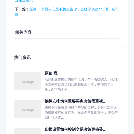
舒服过夏天
下一篇：
原创 一个男人心里不想失去你，会经常说这4句话，别不
懂
相关内容
热门资讯
原创 俄...
俄罗斯媒体抛出的那个论调，乍一听挺唬人：他们
说要是中日真走到兵戎相见那一步，中国除了人
多，剩下的全是...
抵押安排为何重要买房决策需重视...
购房不仅是挑选地段与户型的过程，更是一次重大
的家庭资产配置行为。在众多考量因素中， 资金筹
划往往决定...
止损设置如何控制交易决策更稳妥...