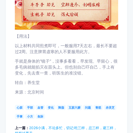
【用法】
以上材料共同煎煮即可，一般服用7天左右，最长不要超
过2周。注意脾胃虚寒的人不要服用此方。
手就是身体的“镜子”，没事多看看，早发现、早留心，很
多毛病就能掐灭在苗头上。但也别自己吓自己，手上有
变化，先去查一查，听医生的准没错。
转自：养生堂
来源：北京时间
心脏
手部
血管
变化
降脂
五脏六腑
问题
青筋
赤灵芝
手掌
小方
鱼际
上一篇：
2026小满，不论多忙，切记:吃三样，忌三样，避三样，