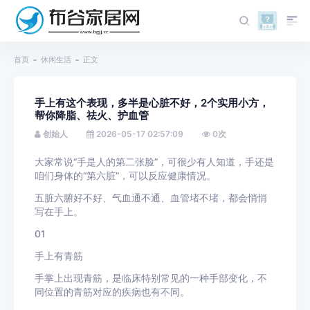
首页
休闲生活
正文
手上有这个表现，多半是心脏不好，2个实用小方，
帮你降脂、祛火、护血管
创始人
2026-05-17 02:57:09
0
次
大家常说“手是人的第二张脸”，可很少有人知道，手还是
咱们身体的“第六脏”，可以反应健康情况。
五脏六腑好不好、气血通不通、血管堵不堵，都会悄悄
写在手上。
01
手上有青筋
手掌上出现青筋，是临床特别常见的一种手部变化，不
同位置的青筋对应的疾病也有不同。