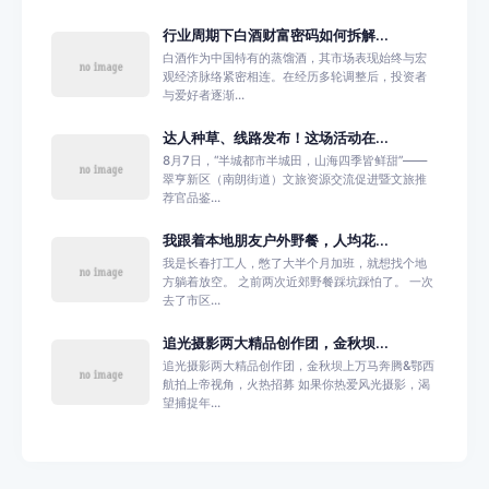
行业周期下白酒财富密码如何拆解...
白酒作为中国特有的蒸馏酒，其市场表现始终与宏
观经济脉络紧密相连。在经历多轮调整后，投资者
与爱好者逐渐...
达人种草、线路发布！这场活动在...
8月7日，“半城都市半城田，山海四季皆鲜甜”——
翠亨新区（南朗街道）文旅资源交流促进暨文旅推
荐官品鉴...
我跟着本地朋友户外野餐，人均花...
我是长春打工人，憋了大半个月加班，就想找个地
方躺着放空。 之前两次近郊野餐踩坑踩怕了。 一次
去了市区...
追光摄影两大精品创作团，金秋坝...
追光摄影两大精品创作团，金秋坝上万马奔腾&鄂西
航拍上帝视角，火热招募 如果你热爱风光摄影，渴
望捕捉年...