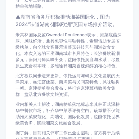
等一众本土标杆品牌，全面调研湖南餐饮业态，为省级
榜单落地铺路。
▲湖南省商务厅积极推动湘菜国际化，图为
2024“味道湖南·湘飘欧洲”英国专场推介活动。
米其林国际总监Gwendal Poullennec表示，湘菜底蕴深
厚、风味鲜活，兼具包容性与独特性，希望借助专属省
级榜单，向全球食客展示湘菜烹饪技艺与湖湘饮食文
化。本次入选的三座湖南城市各具特色：长沙餐饮新潮
多元，衡阳河鲜风味出众，益阳依托洞庭湖水系，尽显
原生态食材本味，多维诠释湘菜香辣鲜醇的核心特色。
北方板块同步迎来更新。依托运河与码头文化发展的天
津菜系，融汇宫廷菜、商埠菜与民间菜特色，风味独树
一帜。京津榜单整合发布，将打造京津冀精致美食集
群，盘活北方餐饮文旅资源。
业内相关人士解读，湖南榜单落地标志米其林正式深耕
华中餐饮市场，补齐华中菜系评价空白。该举措不仅能
助推湘菜规范化、高端化、国际化发展，也能依托世界
级美食IP，赋能湘菜文旅融合发展。
据了解，目前相关评审工作已全面启动，官方将于后续