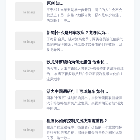
原创 知...
平宁郡主当年要是早一步开口，明兰的人生会不会
就拐进了另一条路？她跟齐衡，原本是年少相遇，
两双眼干干净...
新知|什么是列车效应？龙卷风为...
于梅君 台风、强对流高发季，两类容易被低估的气
象陷阱值得警惕：持续轰炸式暴雨的列车效应，以
及龙卷风...
狄龙降薪续约为何太超值 他拿长...
两天前，太阳与锋线大将狄龙-布鲁克斯达成提前续
约。 在当下很多球员都在争取薪资利益最大化的主
流风潮中...
活力中国调研行丨弯道超车 如何...
国家“十五五” 规划明确提出，加快智能网联新能源
汽车等战略性新兴产业发展。央视新闻记者随“活力
中国调...
租售比如何控制买房决策需重视？
在房产购置过程中，衡量资产价值的一个重要指标
往往被购房者忽视，那就是租金与售价之间的比例
关系。这一数...