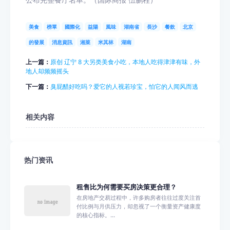
公布完整餐厅名单。（国际商报 伍鹏程）
美食
榜單
國際化
益陽
風味
湖南省
長沙
餐飲
北京
的發展
消息資訊
湘菜
米其林
湖南
上一篇：
原创 辽宁 8 大另类美食小吃，本地人吃得津津有味，外
地人却频频摇头
下一篇：
臭屁醋好吃吗？爱它的人视若珍宝，怕它的人闻风而逃
相关内容
热门资讯
租售比为何需要买房决策更合理？
在房地产交易过程中，许多购房者往往过度关注首
付比例与月供压力，却忽视了一个衡量资产健康度
的核心指标。...