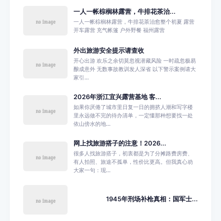
一人一帐棕榈林露营，牛排花茶治...
一人一帐棕榈林露营，牛排花茶治愈整个初夏 露营
开车露营 充气帐篷 户外野餐 福州露营
外出旅游安全提示请查收
开心出游 欢乐之余切莫忽视潜藏风险 一时疏忽极易
酿成意外 无数事故教训发人深省 以下警示案例请大
家引...
2026年浙江宜兴露营基地 客...
如果你厌倦了城市里日复一日的拥挤人潮和写字楼
里永远做不完的待办清单，一定懂那种想要找一处
依山傍水的地...
网上找旅游搭子的注意！2026...
很多人找旅游搭子，初衷都是为了分摊路费房费、
有人拍照、旅途不孤单，性价比更高。但我真心劝
大家一句：现...
1945年刑场补枪真相：国军士...