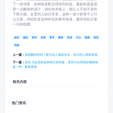
了一抹清香，各种味道配合得恰到好处。最妙的是盘底
那一点酸辣的汤汁，浇在热米饭上，能让人不知不觉吃
下两大碗。在贵州人的日常里，这样一道小炒算不上什
么大菜，但恰恰是这种朴实的家常味道，最经得起日复
一日的咀嚼。
板筋
邂逅
貴州
道菜
家常
酸辣
味道
舌尖
微微
蒜苗
泡椒
上一篇：
臭屁醋好吃吗？爱它的人视若珍宝，怕它的人闻风而逃
下一篇：
原创 大缸里的这种纯天然美食，贵州小伙用来炒腊肉味
道一绝，看着真香
相关内容
热门资讯