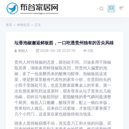
首页
休闲生活
正文
坛香泡椒邂逅鲜板筋，一口吃透贵州独有的舌尖风味
创始人
2026-05-29 22:21:10
0
次
贵州人对待辣椒的态度，跟别处不同。川渝多用干辣椒
取其香，湖南多用鲜辣椒取其烈，而贵州人偏爱的泡
椒，多了一份发酵而来的酸爽与醇厚。泡椒板筋这道
菜，便是黔菜里极有代表性的家常小炒，在贵阳街头的
小馆子里随处可见，也是无数家庭餐桌上的常客。第一
次在朋友家吃到这道菜时，朋友母亲从坛子里夹出几枚
泡椒，切碎后与板筋同炒，那股酸辣的香气瞬间盈满整
个厨房。板筋入口脆嫩，酸辣开胃，配上一碗白米饭，
简单却叫人难忘。后来自己试着做，才发现只要掌握了
几个小窍门，这道菜在家也能做得相当地道。
很多人觉得板筋嚼不动，其实是刀工和火候的问题。买