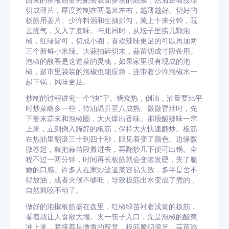
回来的猪板筋要先剔去表面多余的筋膜，然后逆着纹理
切成薄片，厚度控制在两毫米左右，越薄越好。切好的
板筋用姜片、少许料酒和生抽抓匀，腌上十来分钟，既
去腥气，又入了底味。与此同时，从坛子里捞几颗泡
椒，红绿皆可，切成小圈，喜欢辣味更足的可以再加两
三个新鲜小米辣。大蒜拍碎切末，蒜苗切成寸段备用。
泡椒的酸香是这道菜的灵魂，如果家里没有现成的泡
椒，超市里袋装的泡椒也能应急，连带着少许泡椒水一
起下锅，风味更足。
炒制的过程讲究一个“快”字。锅烧热，倒油，油量要比平
时炒菜略多一些，待油温升至八成热、微微冒烟时，先
下姜末蒜末和泡椒圈，大火爆出香味。那股酸辣味一窜
上来，立刻倒入腌好的板筋，保持大火快速翻炒。板筋
在热油里翻滚三十到四十秒，眼见着变了颜色、边缘微
微卷起，就把蒜苗段撒进去，再翻炒几下便可出锅。全
程不过一两分钟，时间再长板筋就会变老发硬，失了脆
嫩的口感。许多人在家炒这道菜容易失败，多半是舍不
得放油，或者火候不够旺，导致板筋出水变成了煮的，
自然就咬不动了。
做好的泡椒板筋盛在盘里，红椒绿苗衬着浅黄的板筋，
看着就让人食欲大增。夹一筷子入口，先是泡椒的酸爽
冲上来，紧接着是微微的辣意，板筋脆韧弹牙，蒜苗添