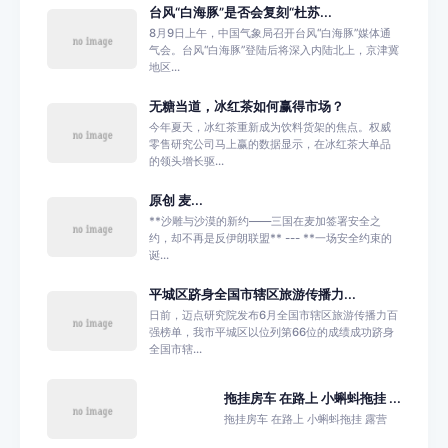
台风“白海豚”是否会复刻“杜苏...
8月9日上午，中国气象局召开台风“白海豚”媒体通
气会。台风“白海豚”登陆后将深入内陆北上，京津冀
地区...
无糖当道，冰红茶如何赢得市场？
今年夏天，冰红茶重新成为饮料货架的焦点。权威
零售研究公司马上赢的数据显示，在冰红茶大单品
的领头增长驱...
原创 麦...
**沙雕与沙漠的新约——三国在麦加签署安全之
约，却不再是反伊朗联盟** --- **一场安全约束的
诞...
平城区跻身全国市辖区旅游传播力...
日前，迈点研究院发布6月全国市辖区旅游传播力百
强榜单，我市平城区以位列第66位的成绩成功跻身
全国市辖...
拖挂房车 在路上 小蝌蚪拖挂 ...
拖挂房车 在路上 小蝌蚪拖挂 露营