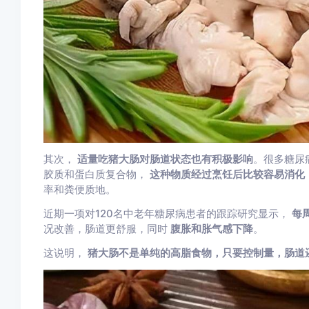
其次，
适量吃猪大肠对肠道状态也有积极影响
。很多糖尿
胶质和蛋白质复合物，
这种物质经过烹饪后比较容易消化
率和粪便质地。
近期一项对120名中老年糖尿病患者的跟踪研究显示，
每
况改善，肠道更舒服，同时
腹胀和胀气感下降
。
这说明，
猪大肠不是单纯的高脂食物，只要控制量，肠道