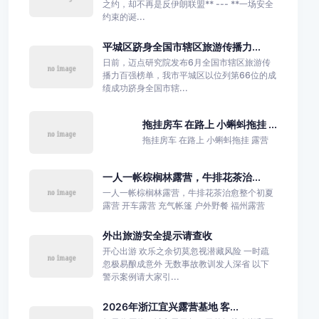
之约，却不再是反伊朗联盟** --- **一场安全
约束的诞...
平城区跻身全国市辖区旅游传播力...
日前，迈点研究院发布6月全国市辖区旅游传
播力百强榜单，我市平城区以位列第66位的成
绩成功跻身全国市辖...
拖挂房车 在路上 小蝌蚪拖挂 ...
拖挂房车 在路上 小蝌蚪拖挂 露营
一人一帐棕榈林露营，牛排花茶治...
一人一帐棕榈林露营，牛排花茶治愈整个初夏
露营 开车露营 充气帐篷 户外野餐 福州露营
外出旅游安全提示请查收
开心出游 欢乐之余切莫忽视潜藏风险 一时疏
忽极易酿成意外 无数事故教训发人深省 以下
警示案例请大家引...
2026年浙江宜兴露营基地 客...