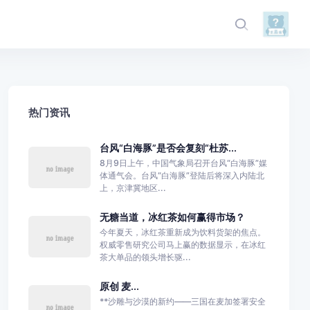
热门资讯
台风“白海豚”是否会复刻“杜苏...
8月9日上午，中国气象局召开台风“白海豚”媒
体通气会。台风“白海豚”登陆后将深入内陆北
上，京津冀地区...
无糖当道，冰红茶如何赢得市场？
今年夏天，冰红茶重新成为饮料货架的焦点。
权威零售研究公司马上赢的数据显示，在冰红
茶大单品的领头增长驱...
原创 麦...
**沙雕与沙漠的新约——三国在麦加签署安全