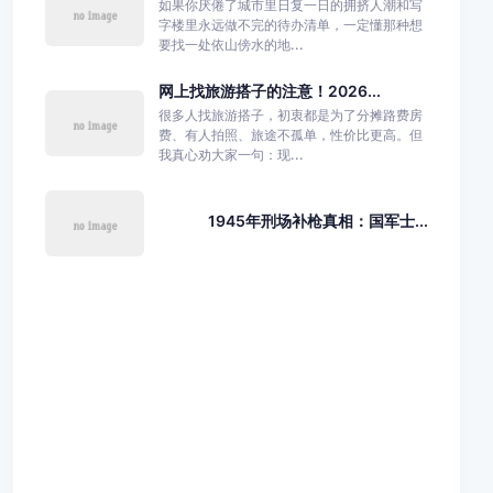
如果你厌倦了城市里日复一日的拥挤人潮和写
字楼里永远做不完的待办清单，一定懂那种想
要找一处依山傍水的地...
网上找旅游搭子的注意！2026...
很多人找旅游搭子，初衷都是为了分摊路费房
费、有人拍照、旅途不孤单，性价比更高。但
我真心劝大家一句：现...
1945年刑场补枪真相：国军士...