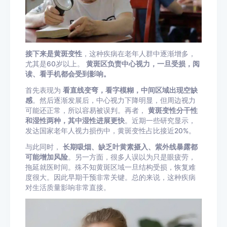
接下来是黄斑变性
，这种疾病在老年人群中逐渐增多，
尤其是60岁以上。
黄斑区负责中心视力，一旦受损，阅
读、看手机都会受到影响。
首先表现为
看直线变弯，看字模糊，中间区域出现空缺
感
。然后逐渐发展后，中心视力下降明显，但周边视力
可能还正常，所以容易被误判。再者，
黄斑变性分干性
和湿性两种，其中湿性进展更快
。近期一些研究显示，
发达国家老年人视力损伤中，黄斑变性占比接近20%。
与此同时，
长期吸烟、缺乏叶黄素摄入、紫外线暴露都
可能增加风险
。另一方面，很多人误以为只是眼疲劳，
拖延就医时间。殊不知黄斑区域一旦结构受损，恢复难
度很大。因此早期干预非常关键。总的来说，这种疾病
对生活质量影响非常直接。