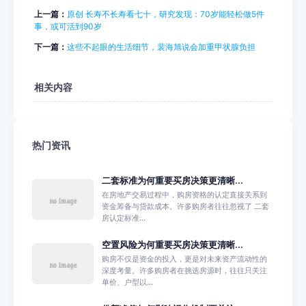
上一篇：
原创 长寿不长寿看七十，研究发现：70岁能轻松做5件
事，或可活到90岁
下一篇：
这些不起眼的生活细节，裴海旭说会加重甲状腺负担
相关内容
热门资讯
二套标准为何重要买房决策更清晰...
在房地产交易过程中，购房资格的认定直接关系到
资金筹备与贷款成本。许多购房者往往忽视了 二套
房认定标准...
空置风险为何重要买房决策更清晰...
购房不仅是资金的投入，更是对未来资产流动性的
深度考量。许多购房者在挑选房源时，往往只关注
单价、户型以...