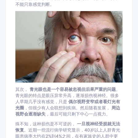
不能只靠感觉判断。
其次，
青光眼也是一个容易被忽视但后果严重的问题
。
青光眼的特点是眼压异常升高，逐渐损伤视神经。很多
人早期几乎没有感觉，只是
偶尔视野变窄或者看灯光有
光圈
，但很少有人会联想到疾病。然后随着发展，
周边
视野会逐渐缺失
，最后可能只剩下中心一点视力。
殊不知，这种损伤是不可逆的，
一旦视神经受损就无法
恢复
。近期一些流行病学研究显示，40岁以上人群青光
眼患病率大约在2%到4%之间，在有家族史的人群中更