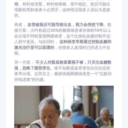
动
，有时候清楚，有时候模糊，很不稳定。然后可能出
现眼前黑影或者小点漂浮，这种情况很多人误以为是疲
劳。
再者，
血管破裂后可能导致出血，视力会突然下降
。数
据方面，大约有超过30%的糖尿病患者在病程10年以上
会出现不同程度视网膜病变，这个比例在血糖控制不佳
人群中更高。与此同时，
这种病变早期通过控制血糖和
激光治疗是可以延缓的
，但很多人发现时已经进入中后
期。
另一方面，
不少人对眼底检查重视不够，只关注血糖数
值，忽略了眼部变化
。殊不知眼底血管变化往往比症状
更早出现。总而言之，糖尿病视网膜病变是一个“沉默但
持续进展”的问题。