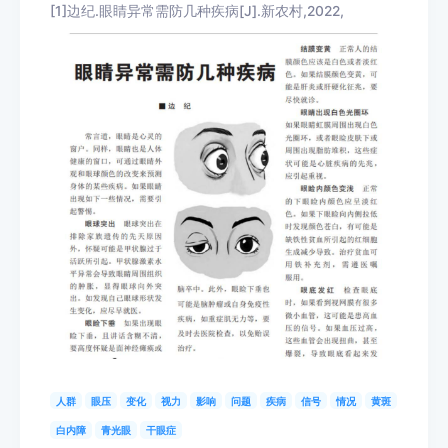
[1]边纪.眼睛异常需防几种疾病[J].新农村,2022,
人群
眼压
变化
视力
影响
问题
疾病
信号
情况
黄斑
白内障
青光眼
干眼症