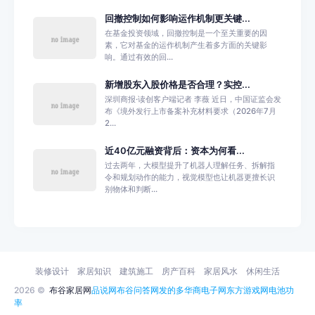
回撤控制如何影响运作机制更关键...
在基金投资领域，回撤控制是一个至关重要的因
素，它对基金的运作机制产生着多方面的关键影
响。通过有效的回...
新增股东入股价格是否合理？实控...
深圳商报·读创客户端记者 李薇 近日，中国证监会发
布《境外发行上市备案补充材料要求（2026年7月
2...
近40亿元融资背后：资本为何看...
过去两年，大模型提升了机器人理解任务、拆解指
令和规划动作的能力，视觉模型也让机器更擅长识
别物体和判断...
装修设计
家居知识
建筑施工
房产百科
家居风水
休闲生活
2026 ©
布谷家居网
品说网
布谷问答网
发的多
华商电子网
东方游戏网
电池功
率