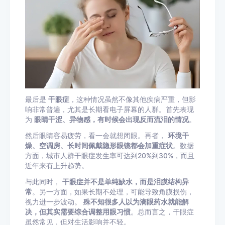
最后是
干眼症
，这种情况虽然不像其他疾病严重，但影
响非常普遍，尤其是长期看电子屏幕的人群。首先表现
为
眼睛干涩、异物感，有时候会出现反而流泪的情况
。
然后眼睛容易疲劳，看一会就想闭眼。再者，
环境干
燥、空调房、长时间佩戴隐形眼镜都会加重症状
。数据
方面，城市人群干眼症发生率可达到20%到30%，而且
近年来有上升趋势。
与此同时，
干眼症并不是单纯缺水，而是泪膜结构异
常
。另一方面，如果长期不处理，可能导致角膜损伤，
视力进一步波动。
殊不知很多人以为滴眼药水就能解
决，但其实需要综合调整用眼习惯
。总而言之，干眼症
虽然常见，但对生活影响并不轻。