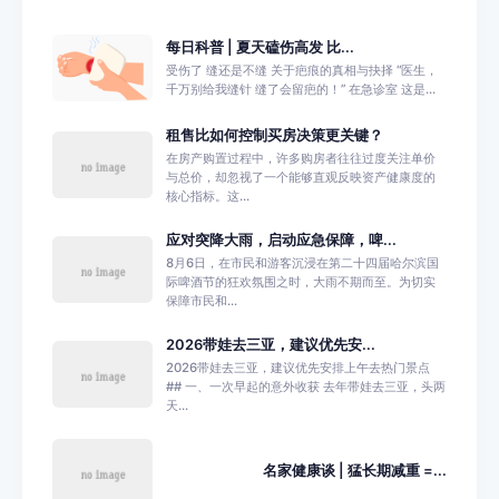
每日科普 | 夏天磕伤高发 比...
受伤了 缝还是不缝 关于疤痕的真相与抉择 “医生，
千万别给我缝针 缝了会留疤的！” 在急诊室 这是...
租售比如何控制买房决策更关键？
在房产购置过程中，许多购房者往往过度关注单价
与总价，却忽视了一个能够直观反映资产健康度的
核心指标。这...
应对突降大雨，启动应急保障，啤...
8月6日，在市民和游客沉浸在第二十四届哈尔滨国
际啤酒节的狂欢氛围之时，大雨不期而至。为切实
保障市民和...
2026带娃去三亚，建议优先安...
2026带娃去三亚，建议优先安排上午去热门景点
## 一、一次早起的意外收获 去年带娃去三亚，头两
天...
名家健康谈 | 猛长期减重 =...