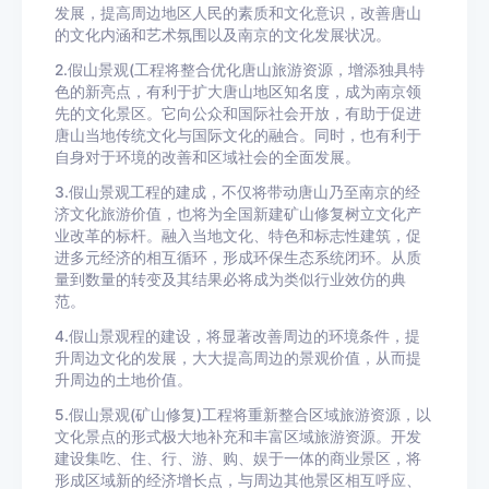
发展，提高周边地区人民的素质和文化意识，改善唐山
的文化内涵和艺术氛围以及南京的文化发展状况。
2.假山景观(工程将整合优化唐山旅游资源，增添独具特
色的新亮点，有利于扩大唐山地区知名度，成为南京领
先的文化景区。它向公众和国际社会开放，有助于促进
唐山当地传统文化与国际文化的融合。同时，也有利于
自身对于环境的改善和区域社会的全面发展。
3.假山景观工程的建成，不仅将带动唐山乃至南京的经
济文化旅游价值，也将为全国新建矿山修复树立文化产
业改革的标杆。融入当地文化、特色和标志性建筑，促
进多元经济的相互循环，形成环保生态系统闭环。从质
量到数量的转变及其结果必将成为类似行业效仿的典
范。
4.假山景观程的建设，将显著改善周边的环境条件，提
升周边文化的发展，大大提高周边的景观价值，从而提
升周边的土地价值。
5.假山景观(矿山修复)工程将重新整合区域旅游资源，以
文化景点的形式极大地补充和丰富区域旅游资源。开发
建设集吃、住、行、游、购、娱于一体的商业景区，将
形成区域新的经济增长点，与周边其他景区相互呼应、