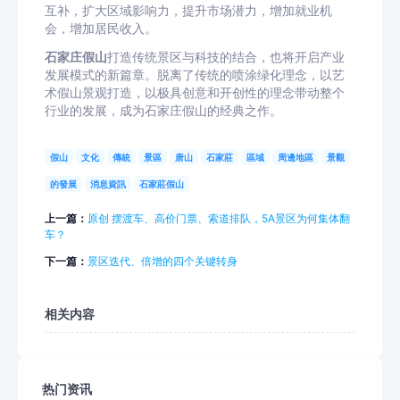
互补，扩大区域影响力，提升市场潜力，增加就业机
会，增加居民收入。
石家庄假山
打造传统景区与科技的结合，也将开启产业
发展模式的新篇章。脱离了传统的喷涂绿化理念，以艺
术假山景观打造，以极具创意和开创性的理念带动整个
行业的发展，成为石家庄假山的经典之作。
假山
文化
傳統
景區
唐山
石家莊
區域
周邊地區
景觀
的發展
消息資訊
石家莊假山
上一篇：
原创 摆渡车、高价门票、索道排队，5A景区为何集体翻
车？
下一篇：
景区迭代、倍增的四个关键转身
相关内容
热门资讯