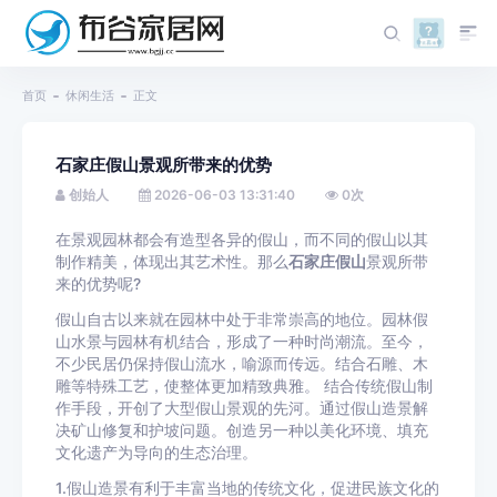
首页
休闲生活
正文
石家庄假山景观所带来的优势
创始人
2026-06-03 13:31:40
0
次
在景观园林都会有造型各异的假山，而不同的假山以其
制作精美，体现出其艺术性。那么
石家庄假山
景观所带
来的优势呢?
假山自古以来就在园林中处于非常崇高的地位。园林假
山水景与园林有机结合，形成了一种时尚潮流。至今，
不少民居仍保持假山流水，喻源而传远。结合石雕、木
雕等特殊工艺，使整体更加精致典雅。 结合传统假山制
作手段，开创了大型假山景观的先河。通过假山造景解
决矿山修复和护坡问题。创造另一种以美化环境、填充
文化遗产为导向的生态治理。
1.假山造景有利于丰富当地的传统文化，促进民族文化的