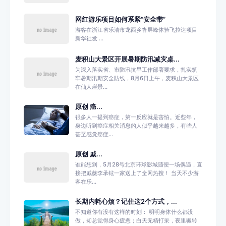
网红游乐项目如何系紧“安全带”
游客在浙江省乐清市龙西乡沓屏峰体验飞拉达项目
新华社发 ...
麦积山大景区开展暑期防汛减灾桌...
为深入落实省、市防汛抗旱工作部署要求，扎实筑
牢暑期汛期安全防线，8月6日上午，麦积山大景区
在仙人崖景...
原创 癌...
很多人一提到癌症，第一反应就是害怕。近些年，
身边听到癌症相关消息的人似乎越来越多，有些人
甚至感觉癌症...
原创 戚...
谁能想到，5月28号北京环球影城随便一场偶遇，直
接把戚薇李承铉一家送上了全网热搜！ 当天不少游
客在乐...
长期内耗心烦？记住这2个方式，...
不知道你有没有这样的时刻： 明明身体什么都没
做，却总觉得身心疲惫；白天无精打采，夜里辗转