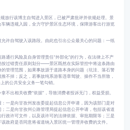
违规放行该博主自驾进入景区，已被严肃批评并依规处理。景
会车辆违规入园，全力守护景区生态环境，保障游客出行游览
被允许自驾驶入该路段。由此也引出公众最关心的问题：一纸
路通行风险及自身管理责任“外部化”的行为，在法律上不产
仍按过错责任原则划分——景区既然在实际管控中将这条路由
身的管理范围，如果事故源于道路本身的问题（坑洼、落石警
就推不掉；反之，若事故纯系游客违章驾驶、操作不当所致，
路上的公共安全义务一笔勾销。
拿不出相关收费“依据”，导致消费者投诉无门，权益受损。
报：一是向甘孜州发改委提起信息公开申请，因为该部门是对
门；二是向甘孜州公路管理局提起信息公开申请，包括该省道
的行政许可文件，以及该许可的法律依据、审批期限等；三是
开该政府是否同意将省道纳入景区统一管理并收费的文件。