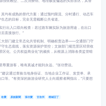
资源强依赖型、二次消费弱、地理极度偏远的头部景区，其替
，其均有成熟的替代方案：通过预约限流、分时通行、动态车
护生态的目标，完全无需截断公共省道。
实行出入口双向检查：若过路车辆实际为旅游用途，在出口
后直接放行。”
三大部门建立常态化共管机制、明确权责边界——交通部门守
严守生态底线，落实资源保护管控；文旅部门规范景区经营收
景区化、公共权益商业化”的顽疾，从根源上消除各类监管暗
里尊重游客，唯有真诚才能到永远。”张功赞说。
，“建议通过查验当地身份证、当地企业工作证、发货单、承
口等。”有资深的旅游业研究人士向观察者网指出，“只要想
收費
原創新聞
張功贊
甘孜州
稻城亞丁