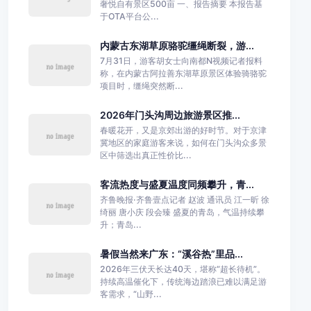
奢悦自有景区500亩 一、报告摘要 本报告基
于OTA平台公...
内蒙古东湖草原骆驼缰绳断裂，游...
7月31日，游客胡女士向南都N视频记者报料
称，在内蒙古阿拉善东湖草原景区体验骑骆驼
项目时，缰绳突然断...
2026年门头沟周边旅游景区推...
春暖花开，又是京郊出游的好时节。对于京津
冀地区的家庭游客来说，如何在门头沟众多景
区中筛选出真正性价比...
客流热度与盛夏温度同频攀升，青...
齐鲁晚报·齐鲁壹点记者 赵波 通讯员 江一昕 徐
绮丽 唐小庆 段会臻 盛夏的青岛，气温持续攀
升；青岛...
暑假当然来广东：“溪谷热”里品...
2026年三伏天长达40天，堪称“超长待机”。
持续高温催化下，传统海边踏浪已难以满足游
客需求，“山野...