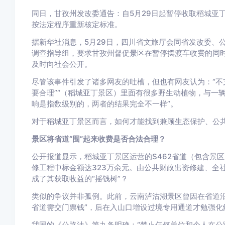
同日，甘孜州发改委通告：自5月29日起暂停收取稻城亚
按法定程序重新核定标准。
据新华社消息，5月29日，四川省文旅厅会同省发改委、
调查指导组，要求甘孜州督促景区在暂停摆渡车收费的同
及时向社会公开。
尽管该事件引发了诸多网友的吐槽，但也有网友认为：“不
要合理”“（稻城亚丁景区）里面有很多野生动植物，与一
响是指数级别的，两者的结果完全不一样”。
对于稻城亚丁景区而言，如何才能找到兼顾生态保护、公
景区将省道“围”起来收费是否合法合理？
公开报道显示，稻城亚丁景区运营的S462省道（包含景区
修工程中标金额达323万余元。由公共财政出资修建、全
成了其获取收益的“摇钱树”？
类似的争议并非孤例。此前，云南泸沽湖景区曾因在省道沿
省道需交门票钱”，后在入山口增设过境专用通道才勉强化
我国的《公路法》第九条明确：“禁止任何单位和个人在公