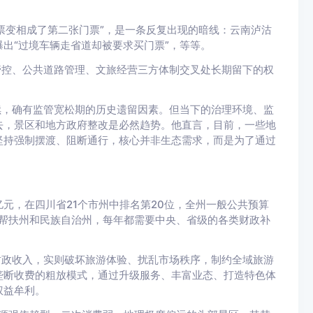
票变相成了第二张门票”，是一条反复出现的暗线：云南泸沽
出“过境车辆走省道却被要求买门票”，等等。
管控、公共道路管理、文旅经营三方体制交叉处长期留下的权
续，确有监管宽松期的历史遗留因素。但当下的治理环境、监
去，景区和地方政府整改是必然趋势。他直言，目前，一些地
坚持强制摆渡、阻断通行，核心并非生态需求，而是为了通过
6亿元，在四川省21个市州中排名第20位，全州一般公共预算
重点帮扶州和民族自治州，每年都需要中央、省级的各类财政补
财政收入，实则破坏旅游体验、扰乱市场秩序，制约全域旅游
垄断收费的粗放模式，通过升级服务、丰富业态、打造特色体
权益牟利。