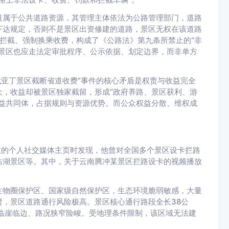
道属于公共道路资源，其管理主体依法为公路管理部门，道路
下达规定，否则不是景区出资修建的道路，景区无权在该道路
卡拦截、强制换乘收费，构成了《公路法》第九条所禁止的“非
景区也应走法定审批程序、公示依据、划定边界，而非单方
城亚丁景区截断省道收费”事件的核心矛盾是权责与收益完全
，收益却被景区独家截留，形成“政府养路、景区获利、游
益共同体，占据规则与资源优势。而公众权益分散、维权成
主的个人社交媒体主页时发现，他曾对全国多个景区设卡拦路
沽湖景区等。其中，关于云南腾冲某景区拦路设卡的视频播放
生物圈保护区、国家级自然保护区，生态环境脆弱敏感，大量
，景区道路通行风险极高。景区核心通行路段全长38公
临崖临边、路况狭窄险峻。受地理条件限制，该区域无法建