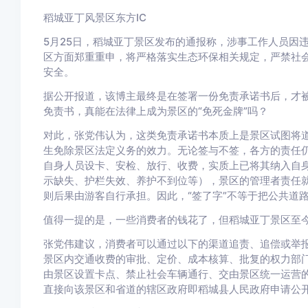
稻城亚丁风景区
东方IC
5月25日，稻城亚丁景区发布的通报称，涉事工作人员因
区方面郑重重申，将严格落实生态环保相关规定，严禁社
安全。
据公开报道，该博主最终是在签署一份免责承诺书后，才
免责书，真能在法律上成为景区的“免死金牌”吗？
对此，张党伟认为，这类免责承诺书本质上是景区试图将道
生免除景区法定义务的效力。无论签与不签，各方的责任
自身人员设卡、安检、放行、收费，实质上已将其纳入自
示缺失、护栏失效、养护不到位等），景区的管理者责任
则后果由游客自行承担。因此，“签了字”不等于把公共道
值得一提的是，一些消费者的钱花了，但稻城亚丁景区至今
张党伟建议，消费者可以通过以下的渠道追责、追偿或举
景区内交通收费的审批、定价、成本核算、批复的权力部
由景区设置卡点、禁止社会车辆通行、交由景区统一运营
直接向该景区和省道的辖区政府即稻城县人民政府申请公