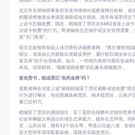
北京市京师律师事务所张党伟律师向观察者网分析称，省
的建设维修资金来源是省级或地方财政。除非有省里明文
上设卡拦截收费。因此，稻城亚丁景区在S462省道上设
法设卡收费”的行为。即便确有生态保护或安全管理需要，
面“关门售票”。
前沿文旅智库创始人张功赞告诉观察者网，“博主‘硬刚’稻
错位：省道由公共财政出资建设养护，通行权归属全体公众
客买单”的不合理格局。如今，一些地方政府与景区形成利
本高、话语权弱，“截断道路收费”的乱象长期被默许。
签免责书，能成景区“免死金牌”吗？
观察者网在浏览上述“硬刚稻城亚丁景区截断省道收费”博
行为进行曝光，包括西藏珠峰景区、纳木错景区，云南泸
量已近51万。
稻城亚丁景区的通报指出，亚丁是联合国教科文组织世界
社会车辆驶入将超出区域生态承载力，破坏生态环境。同时
里，山高谷深，拥有32个回头弯，弯道占比超八成，全程
设大型停车场等配套设施，道路安全隐患突出。