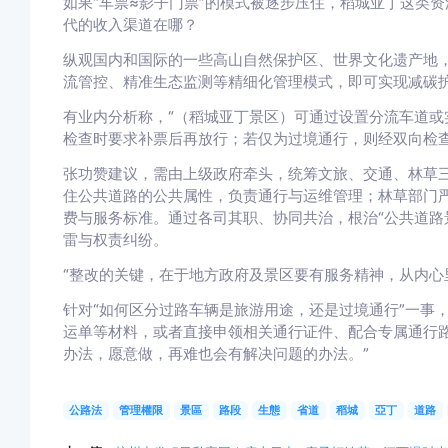
如果“车票≈影子门票”的模式被逐步压住，稻城亚丁这类
代的收入渠道在哪？
纵观国内和国际的一些高山自然保护区、世界文化遗产地
流管控、精准生态监测等精细化管理模式，即可实现减碳
有业内分析称，“（稻城亚丁景区）可通过设置分流车道或
检查时要求补票后再放行；若仅为过境通行，则经双向检查
张功赞建议，需由上级政府牵头，统筹文旅、交通、林草
住公共道路的公共属性，负责通行与运维管理；林草部门
费与服务标准。通过各司其职、协同共治，根治“公共道路
雷与权责纠纷。
“整改的关键，在于地方政府及景区要有服务精神，从内心
针对“如何区分过路车辆是旅游用途，还是过境通行”一事
运单等材料，或者直接申领相关通行证件、配合专属通行路
办法，愿意做，再难也会有解决问题的办法。”
公路法
管理權限
景區
路段
生態
省道
稻城
亞丁
道路