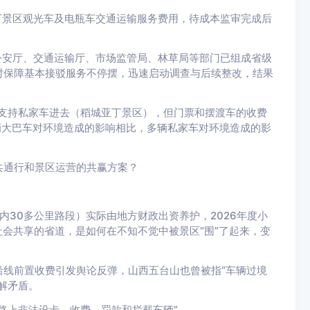
丁景区观光车及电瓶车交通运输服务费用，待成本监审完成后
公安厅、交通运输厅、市场监管局、林草局等部门已组成省级
时保障基本接驳服务不停摆，迅速启动调查与后续整改，结果
支持私家车进去（稻城亚丁景区），但门票和摆渡车的收费
辆大巴车对环境造成的影响相比，多辆私家车对环境造成的影
共通行和景区运营的共赢方案？
内30多公里路段）实际由地方财政出资养护，2026年度小
社会共享的省道，是如何在不知不觉中被景区“围”了起来，变
线前置收费引发舆论反弹，山西五台山也曾被指“车辆过境
解矛盾。
路上非法设卡、收费、罚款和拦截车辆”。