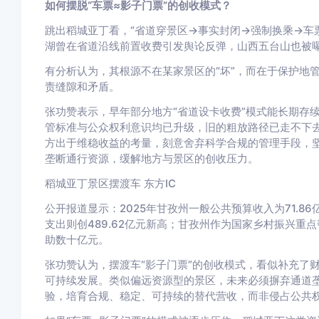
如何摆脱“车票≈影子门票”的创收模式？
跳出稻城亚丁看，“省道穿景区→事实封闭→强制换乘→车
湖曾在省道沿线前置收费引发舆论反弹，山西五台山也被曝
有分析认为，其根源不在某家景区的“坏”，而在于保护地
责缝隙和矛盾。
张功赞表示，早年部分地方“省道设卡收费”模式能长期存
管标准与公众权利意识均已升级，旧的粗放路径已走不下
方出于维稳收益的考量，刻意舍弃科学合规的管理手段，
垄断通行资源，缓解地方与景区的创收压力。
稻城亚丁景区摆渡车
东方IC
公开报道显示：2025年甘孜州一般公共预算收入为71.8
支出则创489.62亿元新高；甘孜州作为国家乡村振兴
助数十亿元。
张功赞认为，摆渡车“影子门票”的创收模式，看似补充了
可持续发展。类似偏远资源型的景区，未来必须摒弃通道
验，培育合规、稳定、可持续的替代营收，而非侵占公共