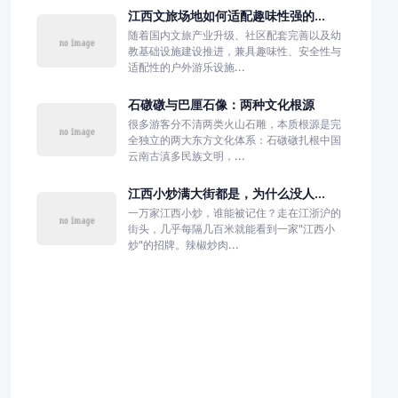
江西文旅场地如何适配趣味性强的...
随着国内文旅产业升级、社区配套完善以及幼
教基础设施建设推进，兼具趣味性、安全性与
适配性的户外游乐设施...
石礅礅与巴厘石像：两种文化根源
很多游客分不清两类火山石雕，本质根源是完
全独立的两大东方文化体系：石礅礅扎根中国
云南古滇多民族文明，...
江西小炒满大街都是，为什么没人...
一万家江西小炒，谁能被记住？走在江浙沪的
街头，几乎每隔几百米就能看到一家"江西小
炒"的招牌。辣椒炒肉...