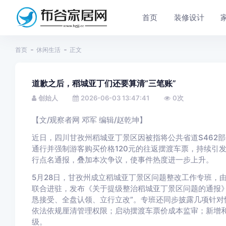
首页
装修设计
首页
休闲生活
正文
道歉之后，稻城亚丁们还要算清“三笔账”
创始人
2026-06-03 13:47:41
0
次
【文/观察者网 邓军 编辑/赵乾坤】
近日，四川甘孜州稻城亚丁景区因被指将公共省道S462部
通行并强制游客购买价格120元的往返摆渡车票，持续引
行点名通报，叠加本次争议，使事件热度进一步上升。
5月28日，甘孜州成立稻城亚丁景区问题整改工作专班，
联合进驻，发布《关于提级整治稻城亚丁景区问题的通报》
恳接受、全盘认领、立行立改”。专班还同步披露几项针对
依法依规厘清管理权限；启动摆渡车票价成本监审；新增
级。