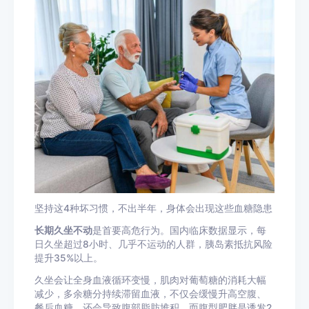
坚持这4种坏习惯，不出半年，身体会出现这些血糖隐患
长期久坐不动
是首要高危行为。国内临床数据显示，每
日久坐超过8小时、几乎不运动的人群，胰岛素抵抗风险
提升35%以上。
久坐会让全身血液循环变慢，肌肉对葡萄糖的消耗大幅
减少，多余糖分持续滞留血液，不仅会缓慢升高空腹、
餐后血糖，还会导致腹部脂肪堆积，而腹型肥胖是诱发2