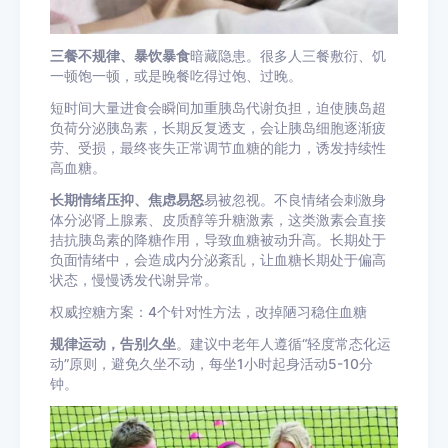
三餐不规律、暴饮暴食
暗藏隐患。很多人三餐敷衍、饥
一顿饱一顿，或是晚餐吃得过饱、过晚。
短时间大量进食会瞬间加重胰岛代谢负担，迫使胰岛超
负荷分泌胰岛素，长期反复透支，会让胰岛细胞逐渐疲
劳、受损，最终丧失正常调节血糖的能力，诱发持续性
高血糖。
长期情绪压抑、焦虑易怒
易被忽视。不良情绪会刺激身
体分泌肾上腺素、皮质醇等升糖激素，这类激素会直接
拮抗胰岛素的降糖作用，导致血糖被动升高。长期处于
负面情绪中，会造成内分泌紊乱，让血糖长期处于偏高
状态，慢慢诱发代谢异常。
权威控糖方案：4个针对性方法，改掉陋习稳住血糖
规律运动，告别久坐
。建议中老年人遵循“轻度常态化运
动”原则，避免久坐不动，每坐1小时起身活动5-10分
钟。