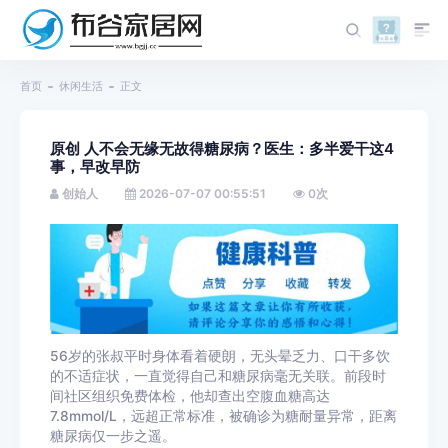
首页
休闲生活
正文
原创 人不会无缘无故得糖尿病？医生：多半爱干这4
事，早改早防
创始人
2026-07-07 00:55:51
0
次
56岁的张叔平时身体看着硬朗，无头晕乏力、口干多饮
的不适症状，一直觉得自己和糖尿病毫无关联。前段时
间社区组织免费体检，他却查出空腹血糖高达
7.8mmol/L，远超正常标准，被确诊为糖耐量异常，距离
糖尿病仅一步之遥。