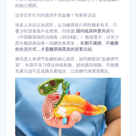
的核心诱因。
这些日常行为到底伤不伤血糖？专家有话说
很多人存在认知误区，认为糖尿病只和吃糖多有关，只
要少吃甜食就不会患病。但依据
国内临床科普共识
与
《中国糖尿病防治指南（2024版）》数据显示，仅有少
部分糖尿病由单一高糖饮食诱发，
长期不规律、不健康
的生活方式，才是糖尿病高发的首要元凶
。
胰岛是人体调节血糖的核心器官，如同精密的“血糖调节
器”，长期不良习惯会持续刺激、损伤胰岛细胞，导致胰
岛素分泌不足或胰岛素抵抗，让血糖代谢逐渐紊乱。