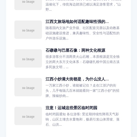
温催化下，传统海边踏浪已难以满足游客需求，“山
野...
江西文旅场地如何适配趣味性强的...
随着国内文旅产业升级、社区配套完善以及幼教基
础设施建设推进，兼具趣味性、安全性与适配性的
户外游乐设施...
石礅礅与巴厘石像：两种文化根源
很多游客分不清两类火山石雕，本质根源是完全独
立的两大东方文化体系：石礅礅扎根中国云南古滇
多民族文明，...
江西小炒满大街都是，为什么没人...
一万家江西小炒，谁能被记住？走在江浙沪的街
头，几乎每隔几百米就能看到一家"江西小炒"的招
牌。辣椒炒肉...
注意！运城这些景区临时闭园
临时闭园通知 各位游客: 受近期持续性降雨天气影
响，山区土壤含水量饱和，极易引发山体滑坡、落
石、山洪...