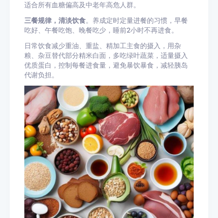
适合所有血糖偏高及中老年高危人群。
三餐规律，清淡饮食
。养成定时定量进餐的习惯，早餐
吃好、午餐吃饱、晚餐吃少，睡前2小时不再进食。
日常饮食减少重油、重盐、精加工主食的摄入，用杂
粮、杂豆替代部分精米白面，多吃绿叶蔬菜，适量摄入
优质蛋白，控制每餐进食量，避免暴饮暴食，减轻胰岛
代谢负担。