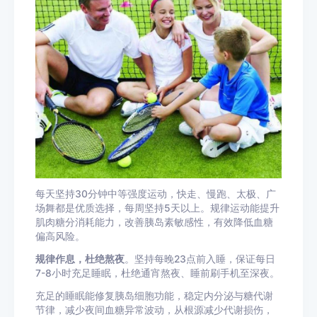
每天坚持30分钟中等强度运动，快走、慢跑、太极、广
场舞都是优质选择，每周坚持5天以上。规律运动能提升
肌肉糖分消耗能力，改善胰岛素敏感性，有效降低血糖
偏高风险。
规律作息，杜绝熬夜
。坚持每晚23点前入睡，保证每日
7-8小时充足睡眠，杜绝通宵熬夜、睡前刷手机至深夜。
充足的睡眠能修复胰岛细胞功能，稳定内分泌与糖代谢
节律，减少夜间血糖异常波动，从根源减少代谢损伤，