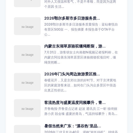
对外人又很温和客气，不是不孝顺，而是因为这两
个原因 生活...
2026鄂尔多斯市多日游服务质...
2026鄂尔多斯市多日游服务质量报告：蓝钻奢悦自
有景区500亩 一、报告摘要 本报告基于OTA平台
公...
内蒙古东湖草原骆驼缰绳断裂，游...
7月31日，游客胡女士向南都N视频记者报料称，在
内蒙古阿拉善东湖草原景区体验骑骆驼项目时，缰
绳突然断...
2026年门头沟周边旅游景区推...
春暖花开，又是京郊出游的好时节。对于京津冀地
区的家庭游客来说，如何在门头沟众多景区中筛选
出真正性价比...
客流热度与盛夏温度同频攀升，青...
齐鲁晚报·齐鲁壹点记者 赵波 通讯员 江一昕 徐绮丽
唐小庆 段会臻 盛夏的青岛，气温持续攀升；青岛...
暑假当然来广东：“溪谷热”里品...
2026年三伏天长达40天，堪称“超长待机”。持续高