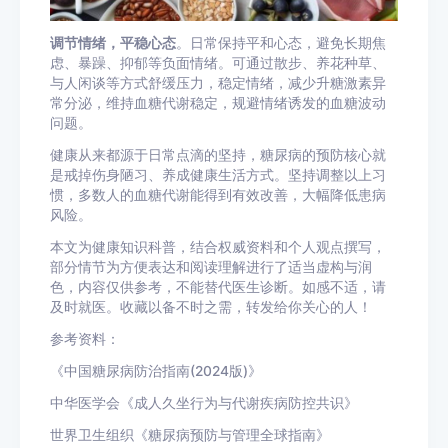
调节情绪，平稳心态
。日常保持平和心态，避免长期焦
虑、暴躁、抑郁等负面情绪。可通过散步、养花种草、
与人闲谈等方式舒缓压力，稳定情绪，减少升糖激素异
常分泌，维持血糖代谢稳定，规避情绪诱发的血糖波动
问题。
健康从来都源于日常点滴的坚持，糖尿病的预防核心就
是戒掉伤身陋习、养成健康生活方式。坚持调整以上习
惯，多数人的血糖代谢能得到有效改善，大幅降低患病
风险。
本文为健康知识科普，结合权威资料和个人观点撰写，
部分情节为方便表达和阅读理解进行了适当虚构与润
色，内容仅供参考，不能替代医生诊断。如感不适，请
及时就医。收藏以备不时之需，转发给你关心的人！
参考资料：
《中国糖尿病防治指南(2024版)》
中华医学会《成人久坐行为与代谢疾病防控共识》
世界卫生组织《糖尿病预防与管理全球指南》