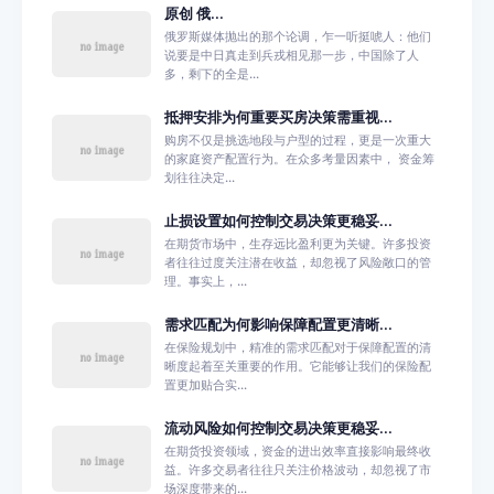
原创 俄...
俄罗斯媒体抛出的那个论调，乍一听挺唬人：他们
说要是中日真走到兵戎相见那一步，中国除了人
多，剩下的全是...
抵押安排为何重要买房决策需重视...
购房不仅是挑选地段与户型的过程，更是一次重大
的家庭资产配置行为。在众多考量因素中， 资金筹
划往往决定...
止损设置如何控制交易决策更稳妥...
在期货市场中，生存远比盈利更为关键。许多投资
者往往过度关注潜在收益，却忽视了风险敞口的管
理。事实上，...
需求匹配为何影响保障配置更清晰...
在保险规划中，精准的需求匹配对于保障配置的清
晰度起着至关重要的作用。它能够让我们的保险配
置更加贴合实...
流动风险如何控制交易决策更稳妥...
在期货投资领域，资金的进出效率直接影响最终收
益。许多交易者往往只关注价格波动，却忽视了市
场深度带来的...