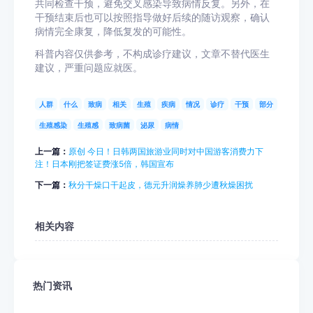
共同检查干预，避免交叉感染导致病情反复。另外，在
干预结束后也可以按照指导做好后续的随访观察，确认
病情完全康复，降低复发的可能性。
科普内容仅供参考，不构成诊疗建议，文章不替代医生
建议，严重问题应就医。
人群
什么
致病
相关
生殖
疾病
情况
诊疗
干预
部分
生殖感染
生殖感
致病菌
泌尿
病情
上一篇：
原创 今日！日韩两国旅游业同时对中国游客消费力下
注！日本刚把签证费涨5倍，韩国宣布
下一篇：
秋分干燥口干起皮，德元升润燥养肺少遭秋燥困扰
相关内容
热门资讯