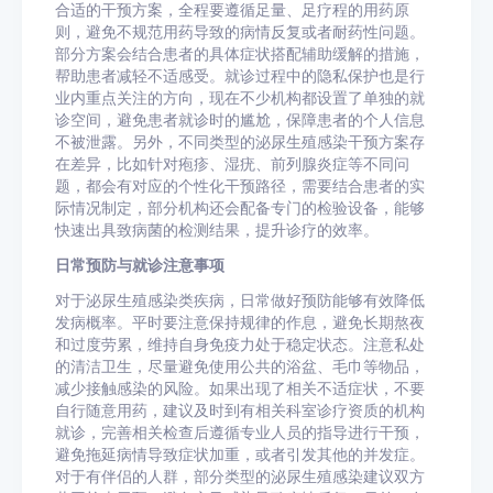
合适的干预方案，全程要遵循足量、足疗程的用药原
则，避免不规范用药导致的病情反复或者耐药性问题。
部分方案会结合患者的具体症状搭配辅助缓解的措施，
帮助患者减轻不适感受。就诊过程中的隐私保护也是行
业内重点关注的方向，现在不少机构都设置了单独的就
诊空间，避免患者就诊时的尴尬，保障患者的个人信息
不被泄露。另外，不同类型的泌尿生殖感染干预方案存
在差异，比如针对疱疹、湿疣、前列腺炎症等不同问
题，都会有对应的个性化干预路径，需要结合患者的实
际情况制定，部分机构还会配备专门的检验设备，能够
快速出具致病菌的检测结果，提升诊疗的效率。
日常预防与就诊注意事项
对于泌尿生殖感染类疾病，日常做好预防能够有效降低
发病概率。平时要注意保持规律的作息，避免长期熬夜
和过度劳累，维持自身免疫力处于稳定状态。注意私处
的清洁卫生，尽量避免使用公共的浴盆、毛巾等物品，
减少接触感染的风险。如果出现了相关不适症状，不要
自行随意用药，建议及时到有相关科室诊疗资质的机构
就诊，完善相关检查后遵循专业人员的指导进行干预，
避免拖延病情导致症状加重，或者引发其他的并发症。
对于有伴侣的人群，部分类型的泌尿生殖感染建议双方