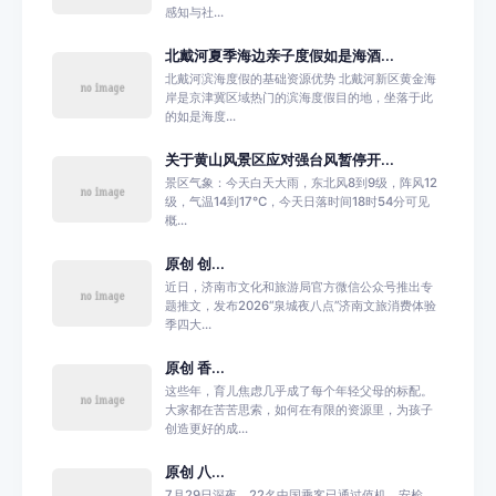
感知与社...
北戴河夏季海边亲子度假如是海酒...
北戴河滨海度假的基础资源优势 北戴河新区黄金海
岸是京津冀区域热门的滨海度假目的地，坐落于此
的如是海度...
关于黄山风景区应对强台风暂停开...
景区气象：今天白天大雨，东北风8到9级，阵风12
级，气温14到17℃，今天日落时间18时54分可见
概...
原创 创...
近日，济南市文化和旅游局官方微信公众号推出专
题推文，发布2026“泉城夜八点”济南文旅消费体验
季四大...
原创 香...
这些年，育儿焦虑几乎成了每个年轻父母的标配。
大家都在苦苦思索，如何在有限的资源里，为孩子
创造更好的成...
原创 八...
7月29日深夜，22名中国乘客已通过值机、安检、