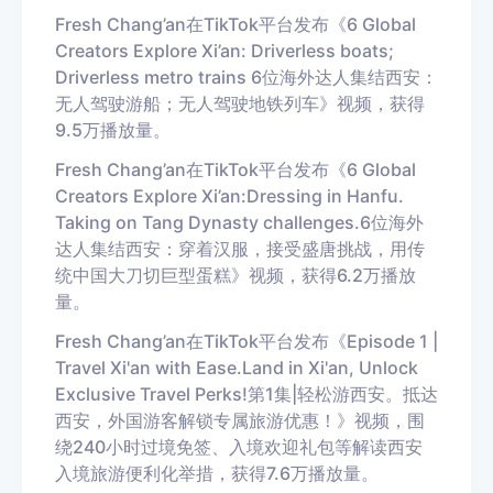
Fresh Chang
’
an
在
TikTok
平台发布《
6 Global
Creators Explore Xi
’
an: Driverless boats;
Driverless metro trains
6
位海外达人集结西安：
无人驾驶游船；无人驾驶地铁列车》视频，
获得
9.5
万播放量。
Fresh Chang
’
an
在
TikTok
平台发布
《
6 Global
Creators Explore Xi
’
an:Dressing in Hanfu.
Taking on Tang Dynasty challenges.
6
位海外
达人集结西安：穿着汉服，接受盛唐挑战，用传
统中国大刀切巨型蛋糕》视频，
获得
6.2
万播放
量。
Fresh Chang
’
an
在
TikTok
平台发布
《
Episode 1 |
Travel Xi'an with Ease
.
Land in Xi'an, Unlock
Exclusive Travel Perks
!
第
1
集
|
轻松游西安。抵达
西安，
外国游客
解锁专属旅游优惠！
》视频，围
绕
240
小时过境免签、入境欢迎礼包等解读西安
入境旅游便利化举措，
获得
7.6
万播放量。