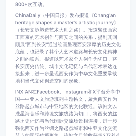
800
+
次互动。
China
Daily
（中国日报）发布报道《
Chang'an
heritage shapes a master's artistic journey
》
（长安文脉塑造艺术大师之路）。报道聚焦画家
王西京的艺术创作与西安之间的关系，提到其回
顾展“回到长安”通过绘画呈现西安深厚的历史文化
底蕴，也记录了其个人艺术道路与长安文化精神
之间的联系。报道以艺术家个人创作为切口，将
长安历史传统、城市文化记忆与当代艺术表达连
接起来，进一步呈现西安作为中华文化重要承载
地和当代文化创造空间的形象。
IN
XI
’
AN
在
Facebook
、
Instagram
和
X
平台分享中
国—中亚人文旅游班列主题帖文，聚焦西安作为
丝路起点城市与中亚地区的文化联通。该帖文以
冼星海音乐和跨境文旅线路为切口，将西安的丝
路历史记忆与当代国际交流场景相连接，进一步
强化西安作为丝绸之路起点城市和中亚文化交流
节点的国际传播形象。
该帖文目前收获超
3
万浏览