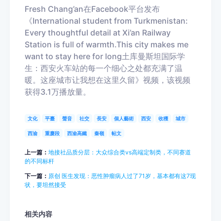
F
resh Chang
’
an
在
Facebook
平台发布
《
International student from Turkmenistan:
Every thoughtful detail at Xi
’
an Railway
Station is full of warmth.This city makes me
want to stay here for long
土库曼斯坦国际学
生：西安火车站的每一个细心之处都充满了温
暖。这座城市让我想在这里久留》视频，
该视频
获得
3.1
万播放量。
文化
平臺
聲音
社交
長安
個人藝術
西安
收穫
城市
西渝
重慶段
西渝高鐵
秦嶺
帖文
上一篇：
地接社品质分层：大众综合类vs高端定制类，不同赛道
的不同标杆
下一篇：
原创 医生发现：恶性肿瘤病人过了71岁，基本都有这7现
状，要坦然接受
相关内容