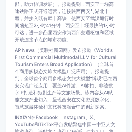
部，助力协调发展）。报道提到，西安至十堰高
速铁路正式开通运营，连接陕西西安与湖北十
堰，并接入既有武十高铁，使西安至武汉通行时
间缩短至
2
小时
41
分钟，西安至十堰最快约
1
小时
可达
，
进一步凸显西安作为西部交通枢纽和区域
开放连接节点的城市功能。
AP News
（美联社新闻网）发布
报道
《
World's
First Commercial Multimodal LLM for Cultural
Tourism Enters Broad Application
》
（
全球首
个商用多模态文旅大模型广泛应用
）
。报道提
到，全球首个商用多模态文旅大模型
“博观”已在西
安实现广泛应用，覆盖
AI
伴游、
AI
旅拍、非遗数
字
IP
打造和短剧生产等文旅场景。该内容从
AI
赋
能文旅产业切入，呈现西安在文化资源数字化、
智慧旅游体验和文旅科技融合中的创新探索。
IN
XI
’
AN
在
Facebook
、
Instagram
、
X
、
YouTube
和
TikTok
平台
发帖
聚焦中国
—中亚人文
旅游班列。该帖文以班列启程倒计时为切口，将