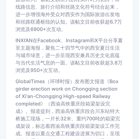
线路信息、旅行
介绍
和丝路文化符号结合起来，
进一步增强海外受众对西安作为国际旅游出发地
和丝路联通枢纽的认知。
该帖文目前收获超
6.7
万
浏览及
6900
+
次互动。
IN
XI
’
AN
在
Facebook
、
Instagram
和
X
平台分享夏
至主题海报，聚焦二十四节气中的西安夏日生活
与城市绿意，进一步呈现西安兼具历史文化底蕴
与当代生活气息的一面。
该帖文目前收获超
3.8
万
浏览及
950
+
次互动。
Global
Times
（环球时报）发布图文报道《
Box
girder erection work on Chongqing section
of Xi'an-Chongqing High-speed Railway
completed
》（西渝高铁重庆段箱梁架设完
成）。报道提到
，
西渝高铁重庆段合川东站特大
桥施工现场，一片长
32
米、重约
700
吨的箱梁完
成架设，标志着西渝高铁重庆段箱梁架设工作完
成。报道以重点交通工程建设进展为切口，呈现