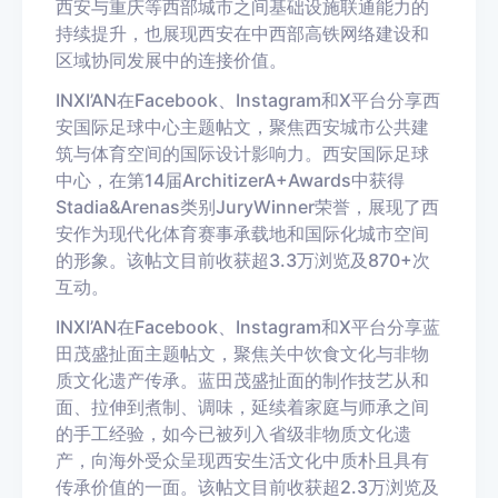
西安与重庆等西部城市之间基础设施联通能力的
持续提升，也展现西安在中西部高铁网络建设和
区域协同发展中的连接价值。
IN
XI
’
AN
在
Facebook
、
Instagram
和
X
平台分享西
安国际足球中心主题
帖
文，聚焦西安城市公共建
筑与体育空间的国际设计影响力。西安国际足球
中心，在第
14
届
Architizer
A+Awards
中获得
Stadia
&
Arenas
类别
Jury
Winner
荣誉，展现了西
安作为现代化体育赛事承载地和国际化城市空间
的形象。
该帖文目前收获超
3.3
万浏览及
870
+
次
互动。
IN
XI
’
AN
在
Facebook
、
Instagram
和
X
平台分享蓝
田茂盛
扯
面主题帖文，聚焦关中饮食文化与非物
质文化遗产传承。蓝田茂盛
扯
面的制作技艺从和
面、拉伸到煮制、调味，延续着家庭与师承之间
的手工经验，如今已被列入省级非物质文化遗
产，向海外受众呈现西安生活文化中质朴且具有
传承价值的一面。
该帖文目前收获超
2.3
万浏览及