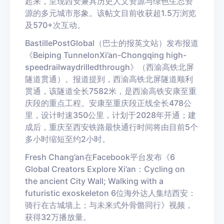
起来，呈现西安兼具历史人文资源与绿色生态资
源的多元城市形象。
该帖文目前收获超
1.5
万浏览
及
570
+
次互动。
Bastille
Post
Global
（巴士的
报
英文站）发布报道
《
Beiping
Tunnel
on
Xi
’
an-Chongqing
high-
speed
railway
drilled
through
》
（西渝高铁北屏
隧道贯通）。报道提到，西渝高铁北屏隧道顺利
贯通，该隧道全长
7582
米，是西渝高铁安康至重
庆段的重点工程。安康至重庆段正线全长
478
公
里，设计时速
350
公里，计划于
2028
年开通；建
成后，重庆至西安
铁路
最快通行时间将由目前
5
个
多小时缩短至约
2
小时。
Fresh Chang
’
an
在
Facebook
平台发布《
6
Global Creators Explore Xi
’
an
：
Cycling on
the ancient City Wall; Walking with a
futuristic exoskeleton
6
位海外达人集结西安：
骑行在古城墙上；与未来式外骨骼同行》视频，
获得
32
万播放量。