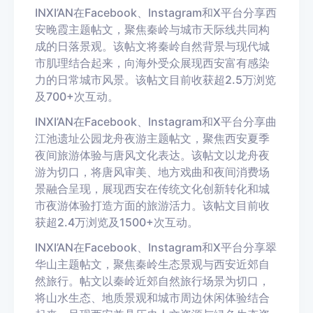
IN
XI
’
AN
在
Facebook
、
Instagram
和
X
平台分享西
安晚霞主题帖文，聚焦秦岭与城市天际线共同构
成的日落景观。该帖文将秦岭自然背景与现代城
市肌理结合起来，向海外受众展现西安富有感染
力的日常城市风景。
该帖文目前收获超
2.5
万浏览
及
700
+
次互动。
IN
XI
’
AN
在
Facebook
、
Instagram
和
X
平台分享曲
江池遗址公园龙舟夜游主题帖文，聚焦西安夏季
夜间旅游体验与唐风文化表达。该帖文以龙舟夜
游为切口，将唐风审美、地方戏曲和夜间消费场
景融合呈现，展现西安在传统文化创新转化和城
市夜游体验打造方面的旅游活力。
该帖文目前收
获超
2.4
万浏览及
1500+
次互动。
IN
XI
’
AN
在
Facebook
、
Instagram
和
X
平台分享翠
华山主题帖文，聚焦秦岭生态景观与西安近郊自
然旅行。帖文以秦岭近郊自然旅行场景为切口，
将山水生态、地质景观和城市周边休闲体验结合