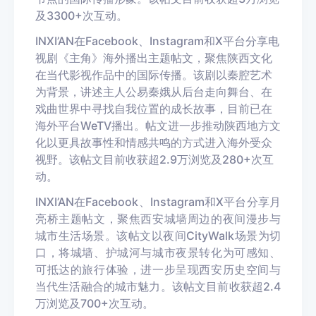
及
3300
+
次互动。
IN
XI
’
AN
在
Facebook
、
Instagram
和
X
平台分享电
视剧《主角》海外播出主题帖文，聚焦陕西文化
在当代影视作品中的国际传播。该剧以秦腔艺术
为背景，讲述主人公易秦娥从后台走向舞台、在
戏曲世界中寻找自我位置的成长故事，目前已在
海外平台
WeTV
播出。帖文进一步推动陕西地方文
化以更具故事性和情感共鸣的方式进入海外受众
视野。
该帖文目前收获超
2.9
万浏览及
280
+
次互
动。
IN
XI
’
AN
在
Facebook
、
Instagram
和
X
平台分享月
亮桥主题帖文，聚焦西安城墙周边的夜间漫步与
城市生活场景。该帖文以夜间
C
ity
W
alk
场景为切
口，将城墙、护城河与城市夜景转化为可感知、
可抵达的旅行体验，进一步呈现西安历史空间与
当代生活融合的城市魅力。
该帖文目前收获超
2.4
万浏览及
700
+
次互动。