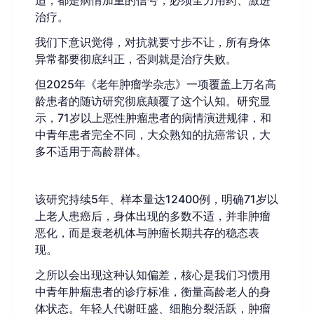
适，都是病情加重的信号，必须全力用药、激进
治疗。
我们下意识觉得，对抗就要寸步不让，所有身体
异常都要彻底纠正，否则就是治疗失败。
但2025年《老年肿瘤学杂志》一项覆盖上万名高
龄患者的随访研究彻底颠覆了这个认知。研究显
示，71岁以上恶性肿瘤患者的病情演进规律，和
中青年患者完全不同，大众熟知的抗癌常识，大
多不适用于高龄群体。
该研究持续5年、样本量达12400例，明确71岁以
上老人患癌后，身体出现的多数不适，并非肿瘤
恶化，而是衰老机体与肿瘤长期共存的稳态表
现。
之所以会出现这种认知偏差，核心是我们习惯用
中青年肿瘤患者的诊疗标准，衡量高龄老人的身
体状态。年轻人代谢旺盛、细胞分裂活跃，肿瘤