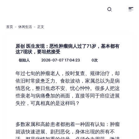
首页
休闲生活
正文
原创 医生发现：恶性肿瘤病人过了71岁，基本都有
这7现状，要坦然接受
创始人
2026-07-07 17:04:23
0
次
年过七旬的肿瘤老人，按时复查、规律治疗，却
依旧时常疲惫乏力、食欲波动，家属总以为是病
情恶化，整日焦虑不安、忧心忡忡。很多人把这
些衰老与病痛叠加的画面，直接等同于癌症进展
失控，可真相真的是这样吗？
多数家属和高龄患者都抱着一种固有认知：肿瘤
就该快速进展、剧烈恶化，身体出现的所有不