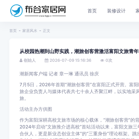
首页
装修设计
首页
家居风水
正文
从校园热潮到山野实践，潮旅创客营激活富阳文旅青年
创始人
2026-07-09 15:16:36
0
次
潮新闻客户端 记者 章一琳 通讯员 徐庆
7月5日，2026年首期“潮旅创客营”在富阳正式开营。
旅企业负责人与媒体代表共七十余人齐聚江畔，以实地采
旅。
活动主办方供图
作为富阳深耕高校文旅市场的核心载体，“潮旅创客营”的
2024年
启动“文旅推介进高校”首站活动以来，富阳文旅
合伙人，更是新业态创业主体”的“三重身份”理论框架。