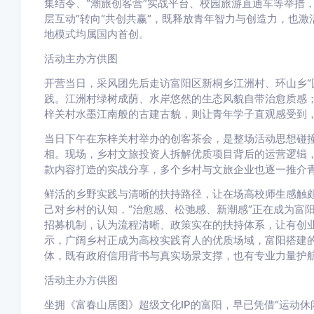
集结令、“潮旅创客营”实战平台、校园旅游直通车等举措，
层互动”转向“共创共赢”，既释放青年智力与创造力，也
地模式均属国内首创。
活动主办方供图
开营当日，采风团先后走访富阳区新桐乡江洲村、环山乡“
践。江洲村绿树成荫、水岸悠然的生态风貌自带治愈质感；
梓关村水墨江南般的古建古貌，则让青年学子直观感受到
当日下午在东梓关村举办的创客茶会，是整场活动思想碰撞
相。现场，乡村文旅投资人拆解优质项目背后的运营逻辑
款内容打造的实战分享，多个乡村与文旅企业也逐一推介
鲜活的乡野实践与清晰的扶持路径，让在场高校师生感触
己对乡村的认知，“治愈感、松弛感、新潮感”正在成为富
招募机制，认为流程清晰、政策实在的扶持体系，让有创
示，广阔乡村正成为高校实践育人的优质场域，富阳搭建
体，既有政府信用背书与真实场景支撑，也有专业力量护
活动主办方供图
坐拥《富春山居图》超级文化IP的富阳，早已凭借“运动