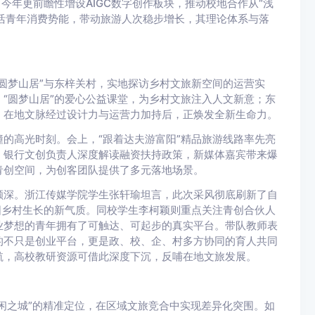
今年更前瞻性增设AIGC数字创作板块，推动校地合作从“浅
激活青年消费势能，带动旅游人次稳步增长，其理论体系与落
圆梦山居”与东梓关村，实地探访乡村文旅新空间的运营实
“圆梦山居”的爱心公益课堂，为乡村文旅注入人文新意；东
，在地文脉经过设计力与运营力加持后，正焕发全新生命力。
的高光时刻。会上，“跟着达夫游富阳”精品旅游线路率先亮
，银行文创负责人深度解读融资扶持政策，新媒体嘉宾带来爆
青创空间，为创客团队提供了多元落地场景。
颇深。浙江传媒学院学生张轩瑜坦言，此次采风彻底刷新了自
阳乡村生长的新气质。同校学生李柯颖则重点关注青创合伙人
业梦想的青年拥有了可触达、可起步的真实平台。带队教师表
的不只是创业平台，更是政、校、企、村多方协同的育人共同
航，高校教研资源可借此深度下沉，反哺在地文旅发展。
休闲之城”的精准定位，在区域文旅竞合中实现差异化突围。如