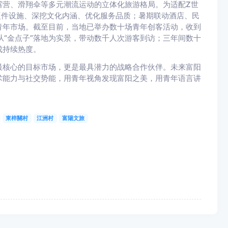
露营、滑翔伞等多元潮流运动的立体化旅游格局。为适配Z世
硬件设施、深挖文化内涵、优化服务品质；暑期联动酒店、民
青年市场。截至目前，当地已举办数十场青年创客活动，收到
从“金点子”落地为实景，带动数千人次游客到访；三年间数十
成持续热度。
最核心的目标市场，更是最具潜力的战略合作伙伴。未来富阳
术能力与社交势能，用青年视角发现富阳之美，用青年语言讲
東梓關村
江洲村
富陽文旅