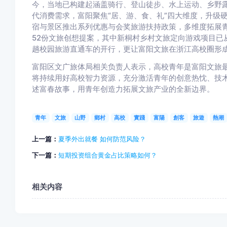
今，当地已构建起涵盖骑行、登山徒步、水上运动、乡野
代消费需求，富阳聚焦“居、游、食、礼”四大维度，升级
宿与景区推出系列优惠与会奖旅游扶持政策，多维度拓展
52份文旅创想提案，其中新桐村乡村文旅定向游戏项目已
趟校园旅游直通车的开行，更让富阳文旅在浙江高校圈形
富阳区文广旅体局相关负责人表示，高校青年是富阳文旅
将持续用好高校智力资源，充分激活青年的创意热忱、技
述富春故事，用青年创造力拓展文旅产业的全新边界。
青年
文旅
山野
鄉村
高校
實踐
富陽
創客
旅遊
熱潮
上一篇：
夏季外出就餐 如何防范风险？
下一篇：
短期投资组合黄金占比策略如何？
相关内容