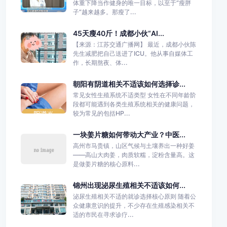
体重下降当作健身的唯一目标，以至于“瘦胖
子”越来越多。那瘦了...
45天瘦40斤！成都小伙“AI...
【来源：江苏交通广播网】 最近，成都小伙陈
先生减肥把自己送进了ICU。他从事自媒体工
作，长期熬夜、体...
朝阳有阴道相关不适该如何选择诊...
常见女性生殖系统不适类型 女性在不同年龄阶
段都可能遇到各类生殖系统相关的健康问题，
较为常见的包括HP...
一块姜片糖如何带动大产业？中医...
高州市马贵镇，山区气候与土壤养出一种好姜
——高山大肉姜，肉质软糯，淀粉含量高。这
是做姜片糖的核心原料...
锦州出现泌尿生殖相关不适该如何...
泌尿生殖相关不适的就诊选择核心原则 随着公
众健康意识的提升，不少存在生殖感染相关不
适的市民在寻求诊疗...