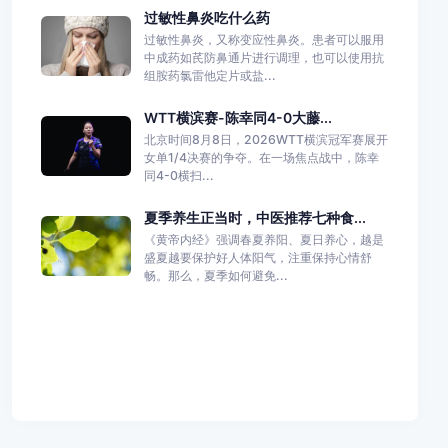
过敏性鼻炎吃什么药
过敏性鼻炎，又称变应性鼻炎。患者可以服用
中成药如芪防鼻通片进行调理，也可以使用抗
组胺药氯雷他定片或盐...
WTT横滨赛-陈幸同4-0大藤...
北京时间8月8日，2026WTT横滨冠军赛展开
女单1/4决赛的争夺。在一场焦点战中，陈幸
同4-0横扫...
夏季养生正当时，中医推荐七种食...
《黄帝内经》强调春夏养阳、夏日养心，越是
盛夏越要保护好人体阳气，注重保持心情舒
畅。那么，夏季如何避免...