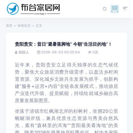
首页
休闲生活
正文
贵阳贵安：昔日“避暑落脚地” 今朝“生活目的地”！
创始人
2026-06-03 05:20:54
0
次
近年来，贵阳贵安立足得天独厚的生态气候优
势，聚焦大众旅居消费升级需求，以盘活乡村闲
置资源、深化城乡文旅共生发展为抓手，创新构
建“服务+运营+内容”全链条发展模式，推动旅居
产业迭代升级、提质赋能，持续绘就城乡融合高
质量发展新图景。
坐落于清镇市红枫湖北岸的杉树村，坐拥20公里
蜿蜒湖岸线，兼具优质生态资源与秀美自然风
光，素有“森林里的洱海”“贵阳最美看海地”的美
誉。随着2026年避暑旅居旺季临近，村内各家民