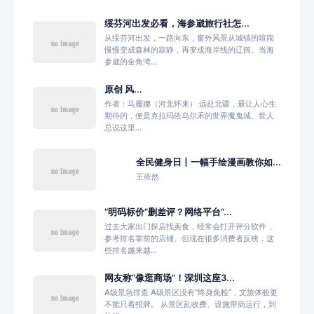
绥芬河出发必看，海参崴旅行社怎...
从绥芬河出发，一路向东，窗外风景从城镇的喧闹
慢慢变成森林的寂静，再变成海岸线的辽阔。当海
参崴的金角湾...
原创 风...
作者：马履娜（河北怀来） 远赴北疆，最让人心生
期待的，便是克拉玛依乌尔禾的世界魔鬼城。世人
总说这里...
全民健身日丨一幅手绘漫画教你如...
王依然
“明码标价”删差评？网络平台“...
过去大家出门探店找美食，经常会打开评分软件，
参考排名靠前的店铺。但现在很多消费者反映，这
些排名越来越...
网友称“像逛商场”！深圳这座3...
A级景急排查 A级景区没有“终身免检”，文旅体验更
不能只看招牌。 从景区乱收费、设施带病运行，到