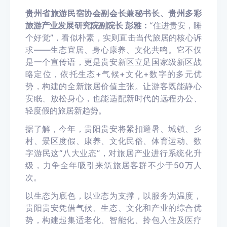
贵州省旅游民宿协会副会长兼秘书长、贵州多彩
旅游产业发展研究院副院长 彭雅：
“住进贵安，睡
个好觉”，看似朴素，实则直击当代旅居的核心诉
求——生态宜居、身心康养、文化共鸣。它不仅
是一个宣传语，更是贵安新区立足国家级新区战
略定位，依托生态+气候+文化+数字的多元优
势，构建的全新旅居价值主张。让游客既能静心
安眠、放松身心，也能适配新时代的远程办公、
轻度假的旅居新趋势。
据了解，今年，贵阳贵安将紧扣避暑、城镇、乡
村、景区度假、康养、文化民俗、体育运动、数
字游民这“八大业态”，对旅居产业进行系统化升
级，力争全年吸引来筑旅居客群不少于50万人
次。
以生态为底色，以业态为支撑，以服务为温度，
贵阳贵安凭借气候、生态、文化和产业的综合优
势，构建起集适老化、智能化、拎包入住及医疗