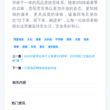
管家于一体的高品质旅居体系。随着2026避暑季
的启幕，贵阳贵安将以更加开放的姿态、更加精
细的服务、更具温度的体验，诚邀四海宾朋在
此“住下来、留下来、融进来”，让每一位旅居者都
能在这里邂逅诗意生活，安放美好初心。
閒置資源
文化
避暑
目的地
甲秀樓
產業
生態
發展
康養
貴陽
民宿
貴安
貴安新區
上一篇：
近400家单位和个人角逐9大榜单，2025浙江文旅总评
榜“爆”了
下一篇：
江西酒店网络改造如何选
相关内容
热门资讯