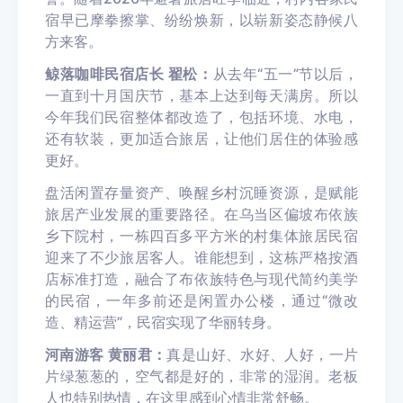
宿早已摩拳擦掌、纷纷焕新，以崭新姿态静候八
方来客。
鲸落咖啡民宿店长 翟松：
从去年“五一”节以后，
一直到十月国庆节，基本上达到每天满房。所以
今年我们民宿整体都改造了，包括环境、水电，
还有软装，更加适合旅居，让他们居住的体验感
更好。
盘活闲置存量资产、唤醒乡村沉睡资源，是赋能
旅居产业发展的重要路径。在乌当区偏坡布依族
乡下院村，一栋四百多平方米的村集体旅居民宿
迎来了不少旅居客人。谁能想到，这栋严格按酒
店标准打造，融合了布依族特色与现代简约美学
的民宿，一年多前还是闲置办公楼，通过“微改
造、精运营”，民宿实现了华丽转身。
河南游客 黄丽君：
真是山好、水好、人好，一片
片绿葱葱的，空气都是好的，非常的湿润。老板
人也特别热情，在这里感到心情非常舒畅。