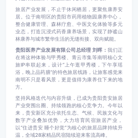
旅居产业发展，不止于休闲栖居，更聚焦康养安
居。位于南明区的贵阳市药用植物园康养中心，
整合健康管理、森林疗愈、中医文化体验等多元
业态，打造沉浸式药香康养场景，实现了静谧山
林康养与城市繁华生活的无缝衔接、双向赋能。
贵阳医养产业发展有限公司总经理 刘晖：
我们正
在将这种体验与甲秀楼、青云市集等南明核心文
旅IP串联起来，设计“上午逛甲秀楼，下午享瑶
浴，晚上品药膳”的特色旅居线路，让旅客感觉来
南明不只是看风景，更是值得为康养住下来的地
方。
坚持风格迭代与内容升级，已成为贵阳贵安旅居
产业突围出圈、持续领跑的核心竞争力。今年以
来，贵安新区充分依托生态、气候、民族文化与
数字产业叠加优势，大力培育民宿旅居产业，
以“住进贵安 睡个好觉”为核心的旅居品牌持续升
温，全域28家精品民宿陆续迎来客流高峰。