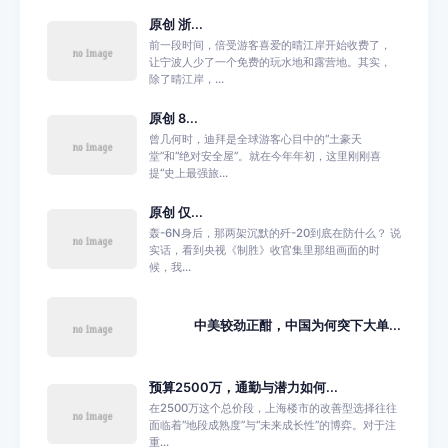
原创 浙...
前一段时间，倍受游客喜爱的晴江岸开始收费了，
让宁波人少了一个免费的玩水地和露营地。其实，
除了晴江岸，...
原创 8...
曾几何时，迪拜是全球游客心目中的“土豪天
堂”和“绝对安全屋”。就在今年年初，这里刚刚喜
提“史上最强旅...
原创 仅...
轰-6N身后，那两架沉默的歼-20到底在防什么？ 说
实话，看到央视《制胜》收官集里那组画面的时
候，我...
中美较劲正酣，中国为何突下大单...
预算2500万，通勤与潜力如何...
在2500万这个总价段，上海楼市的改善型选择往往
面临着“地段成熟度”与“未来成长性”的博弈。对于注
重...