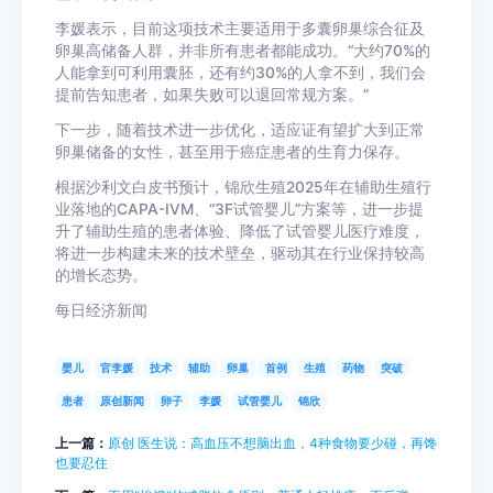
李媛表示，目前这项技术主要适用于多囊卵巢综合征及
卵巢高储备人群，并非所有患者都能成功。“大约70%的
人能拿到可利用囊胚，还有约30%的人拿不到，我们会
提前告知患者，如果失败可以退回常规方案。”
下一步，随着技术进一步优化，适应证有望扩大到正常
卵巢储备的女性，甚至用于癌症患者的生育力保存。
根据沙利文白皮书预计，锦欣生殖2025年在辅助生殖行
业落地的CAPA-IVM、“3F试管婴儿”方案等，进一步提
升了辅助生殖的患者体验、降低了试管婴儿医疗难度，
将进一步构建未来的技术壁垒，驱动其在行业保持较高
的增长态势。
每日经济新闻
婴儿
官李媛
技术
辅助
卵巢
首例
生殖
药物
突破
患者
原创新闻
卵子
李媛
试管婴儿
锦欣
上一篇：
原创 医生说：高血压不想脑出血，4种食物要少碰，再馋
也要忍住