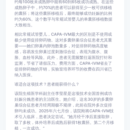
约每100枚未成熟卵中能有60到65枚成功成熟。在这些
成熟卵子中，约70%的患者可以获得至少一枚可供移植
的囊胚；将这些囊胚移植后，最终能够成功妊娠的比例
约为60%。这个数字与常规试管婴儿的单囊胚移植数据
大致相当。
相比常规试管婴儿，CAPA-IVM最大的区别是不使用或
极少使用促排卵药物。这对多囊卵巢综合征患者尤其重
要——她们卵巢内卵泡数量多，对促排卵药物高度敏
感，容易发生卵巢过度刺激综合征，表现为腹水、腹
胀、血栓等风险。此外，患者无需频繁往返医院打针和
监测，节省了请假压力。费用方面，CAPA-IVM省去了
促排卵药物的开销，实验室培养环节的收费在四川省已
纳入医保。
谁适合这项技术？患者能获得什么？
该院生殖医学科副主任李莹星是这项技术全国首例成功
妊娠分娩患者的主治医生。她介绍，这名30岁的多囊卵
巢综合征患者月经周期极不规律，此前在院外多次促排
卵均未成功。2025年六七月份，该院刚将CAPA-IVM技
术引入临床，患者决定尝试。“她月经干净后直接取卵，
取了多枚，体外培养后成熟后获得1枚囊胚。第二个月移
植，一次成功。”