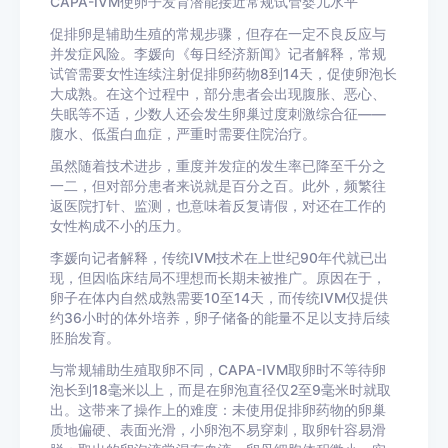
CAPA-IVM使卵子发育潜能接近常规试管婴儿水平
促排卵是辅助生殖的常规步骤，但存在一定不良反应与
并发症风险。李媛向《每日经济新闻》记者解释，常规
试管需要女性连续注射促排卵药物8到14天，促使卵泡长
大成熟。在这个过程中，部分患者会出现腹胀、恶心、
失眠等不适，少数人还会发生卵巢过度刺激综合征——
腹水、低蛋白血症，严重时需要住院治疗。
虽然随着技术进步，重度并发症的发生率已降至千分之
一二，但对部分患者来说就是百分之百。此外，频繁往
返医院打针、监测，也意味着反复请假，对还在工作的
女性构成不小的压力。
李媛向记者解释，传统IVM技术在上世纪90年代就已出
现，但因临床结局不理想而长期未被推广。原因在于，
卵子在体内自然成熟需要10至14天，而传统IVM仅提供
约36小时的体外培养，卵子储备的能量不足以支持后续
胚胎发育。
与常规辅助生殖取卵不同，CAPA-IVM取卵时不等待卵
泡长到18毫米以上，而是在卵泡直径仅2至9毫米时就取
出。这带来了操作上的难度：未使用促排卵药物的卵巢
质地偏硬、表面光滑，小卵泡不易穿刺，取卵针容易滑