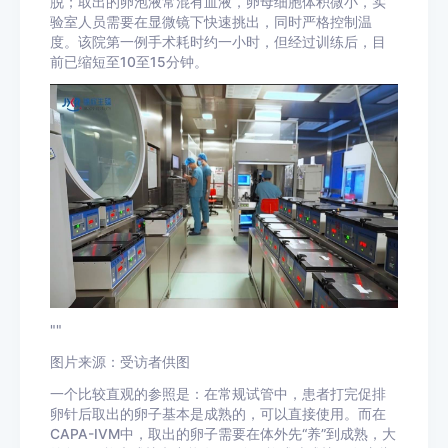
脱；取出的卵泡液常混有血液，卵母细胞体积微小，实
验室人员需要在显微镜下快速挑出，同时严格控制温
度。该院第一例手术耗时约一小时，但经过训练后，目
前已缩短至10至15分钟。
""
图片来源：受访者供图
一个比较直观的参照是：在常规试管中，患者打完促排
卵针后取出的卵子基本是成熟的，可以直接使用。而在
CAPA-IVM中，取出的卵子需要在体外先“养”到成熟，大