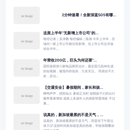
2分钟速看！全新深蓝S05有哪...
这座上半年“无新增上市公司”的...
每经记者｜吴泽鹏 每经编辑｜陈旭 今年上半年，区
域内一家上市公司都没有新增，但上市公司总市值
却在半年...
年营收200亿，巨头为何还要“...
国民级厨房小家电品牌苏泊尔，最近因几段AI生成
的短视频，被指内容低俗，引发关注。 而就在不久
前，苏泊...
【交通安全】暑假期间，家长和孩...
蝉鸣声声，骄阳似火 暑假正当时 假期孩子们的出行
频率显著增加 道路上未成年人的身影明显增多 不过
暑...
说真的，新加坡最累的不是天气，...
说真的，新加坡最累的不是天气，而是你下午那点
体力🥵 这段时间新加坡是真的热闹，学校假期叠加