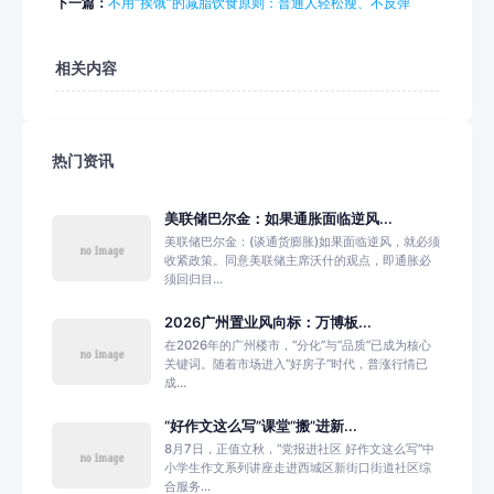
下一篇：
不用“挨饿”的减脂饮食原则：普通人轻松瘦、不反弹
相关内容
热门资讯
美联储巴尔金：如果通胀面临逆风...
美联储巴尔金：(谈通货膨胀)如果面临逆风，就必须
收紧政策。同意美联储主席沃什的观点，即通胀必
须回归目...
2026广州置业风向标：万博板...
在2026年的广州楼市，“分化”与“品质”已成为核心
关键词。随着市场进入“好房子”时代，普涨行情已
成...
“好作文这么写”课堂“搬”进新...
8月7日，正值立秋，“党报进社区 好作文这么写”中
小学生作文系列讲座走进西城区新街口街道社区综
合服务...