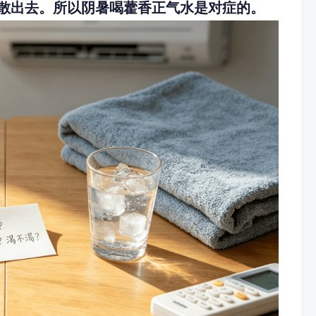
散出去。所以阴暑喝藿香正气水是对症的。