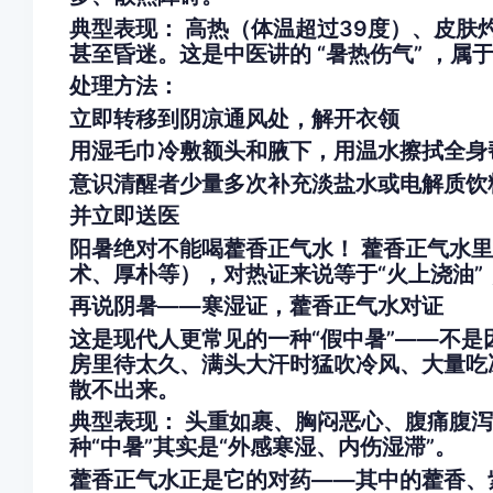
典型表现： 高热（体温超过39度）、皮肤
甚至昏迷。这是中医讲的 “暑热伤气” ，属
处理方法：
立即转移到阴凉通风处，解开衣领
用湿毛巾冷敷额头和腋下，用温水擦拭全身
意识清醒者少量多次补充淡盐水或电解质饮
并立即送医
阳暑绝对不能喝藿香正气水！ 藿香正气水
术、厚朴等），对热证来说等于“火上浇油”
再说阴暑——寒湿证，藿香正气水对证
这是现代人更常见的一种“假中暑”——不
房里待太久、满头大汗时猛吹冷风、大量吃
散不出来。
典型表现： 头重如裹、胸闷恶心、腹痛腹
种“中暑”其实是“外感寒湿、内伤湿滞”。
藿香正气水正是它的对药——其中的藿香、