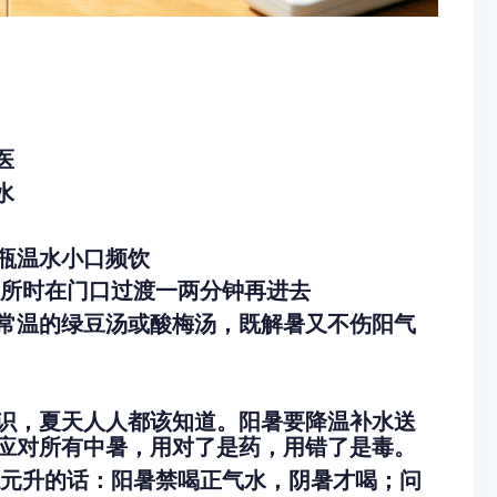
医
水
瓶温水小口频饮
场所时在门口过渡一两分钟再进去
常温的绿豆汤或酸梅汤，既解暑又不伤阳气
识，夏天人人都该知道。阳暑要降温补水送
应对所有中暑，用对了是药，用错了是毒。
德元升的话：阳暑禁喝正气水，阴暑才喝；问