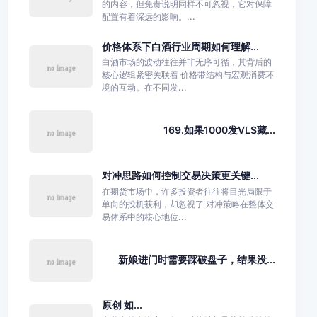
的内容，但免责说明同样不可忽视，它对保障
配置有着深远的影响。...
价格体系下白酒行业周期如何理解...
白酒市场的波动往往并非无序可循，其背后的
核心逻辑紧密关联着 价格带结构与宏观消费环
境的互动。在不同发...
169.如果1000发VLS藏...
对冲思路如何控制交易决策更关键...
在期货市场中，许多投资者往往将目光局限于
单向的投机获利，却忽视了 对冲策略在整体交
易体系中的核心地位...
新娘进门时需要踩破盘子，结果没...
原创 如...