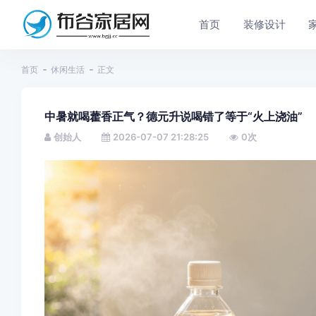
首页
装修设计
首页
休闲生活
正文
中暑就喝藿香正气？德元升说喝错了等于“火上浇油”
创始人
2026-07-07 21:28:25
0
次