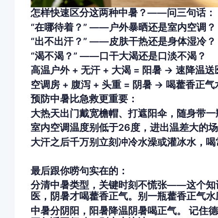
怎样快速区分这两种中暑？——问三句话：
“在哪待着？” ——户外暴晒还是室内空调？
“出不出汗？” ——皮肤干热还是身体湿冷？
“渴不渴？” ——口干大渴还是口淡不渴？
高温户外 + 无汗 + 大渴 = 阳暑 → 速降温送
空调房 + 腹泻 + 头重 = 阴暑 → 喝藿香正气
预防中暑比急救更重要：
大热天出门戴宽檐帽、打遮阳伞，随身带一
室内空调温度别低于26度，进出温差大的
大汗之后千万别立刻冲冷水澡或灌冰水，喝
最后跟你唠句实在的：
分清中暑类型，关键时刻不慌张——这个知
医，阴暑才喝藿香正气。别一瓶藿香正气水
中暑分阴阳，阳暑降温阴暑喝正气。 记住