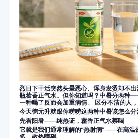
烈日下干活突然头晕恶心、浑身发烫却不出
瓶藿香正气水。但你知道吗？中暑分两种—
一种喝了反而会加重病情。 区分不清的人
今天德元升就跟你唠唠这两种中暑该怎么分
先看阳暑——纯热证，藿香正气水禁喝
它就是我们通常理解的“热射病”——在高
多、散热障碍。