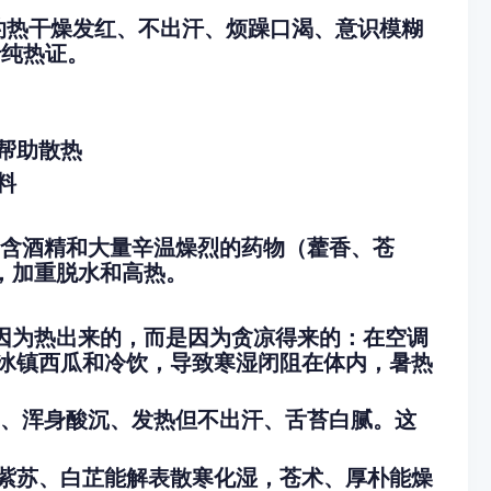
灼热干燥发红、不出汗、烦躁口渴、意识模糊
于纯热证。
帮助散热
料
里含酒精和大量辛温燥烈的药物（藿香、苍
，加重脱水和高热。
是因为热出来的，而是因为贪凉得来的：在空调
冰镇西瓜和冷饮，导致寒湿闭阻在体内，暑热
泻、浑身酸沉、发热但不出汗、舌苔白腻。这
紫苏、白芷能解表散寒化湿，苍术、厚朴能燥