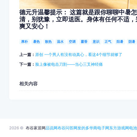
德元升温馨提示： 这篇就是跟你聊聊中暑
清，别犹豫，立即送医。身体有任何不适，
爽又安心！
厚朴
暑热
散热
温水
空调
藿香
意识
正气
阳暑
阴暑
上一篇：
原创 一个男人有没有动真心，看这4个细节就够了
下一篇：
脸上像被电击刀割——当心三叉神经痛
相关内容
2026 ©
布谷家居网
品说网
布谷问答网
发的多
华商电子网
东方游戏网
电