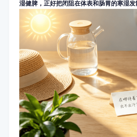
湿健脾，正好把闭阻在体表和肠胃的寒湿发