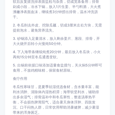
软后反复搓洗掉表面盐粒与杂质，切成宽条备用；排骨
剁成小段，冷水下锅，放入1片生姜、半勺料酒，大火煮
沸撇净表面血沫，继续煮3分钟捞出排骨，温水冲洗沥
干。
2. 冬瓜削去外皮、挖除瓜瓤，切成3厘米左右方块，无需
提前泡水，避免营养流失。
3. 砂锅添入足量清水，放入剩余姜片、葱段、排骨，开
大火烧开后转小火慢炖50分钟。
4. 下入海带条继续炖煮20分钟，最后放入冬瓜块，小火
再炖15分钟至冬瓜通透变软。
5. 出锅前依据口味添加适量食盐搅匀，关火焖5分钟即可
食用，不放鸡精味精，保留食材原味。
食疗作用
冬瓜性寒味甘，是夏季祛湿优选食材，含水量丰富，能
利水消肿、清除体内湿热积滞；海带软坚利水，辅助排
出多余湿气；排骨温补中和冬瓜寒性，整道汤寒热平
衡，不会损伤脾胃阳气，适合暑天身体浮肿、四肢发
沉、口干闷热人群，日常饮用帮助消暑健脾，减少暑湿
带来的浑身困乏。