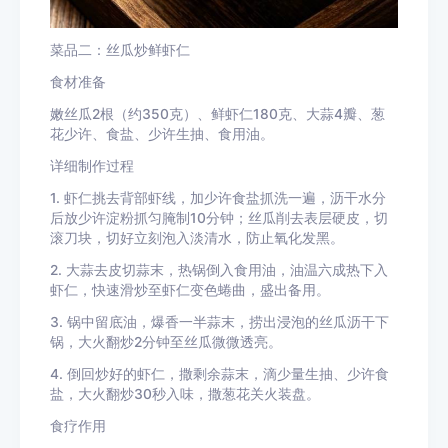
菜品二：丝瓜炒鲜虾仁
食材准备
嫩丝瓜2根（约350克）、鲜虾仁180克、大蒜4瓣、葱
花少许、食盐、少许生抽、食用油。
详细制作过程
1. 虾仁挑去背部虾线，加少许食盐抓洗一遍，沥干水分
后放少许淀粉抓匀腌制10分钟；丝瓜削去表层硬皮，切
滚刀块，切好立刻泡入淡清水，防止氧化发黑。
2. 大蒜去皮切蒜末，热锅倒入食用油，油温六成热下入
虾仁，快速滑炒至虾仁变色蜷曲，盛出备用。
3. 锅中留底油，爆香一半蒜末，捞出浸泡的丝瓜沥干下
锅，大火翻炒2分钟至丝瓜微微透亮。
4. 倒回炒好的虾仁，撒剩余蒜末，滴少量生抽、少许食
盐，大火翻炒30秒入味，撒葱花关火装盘。
食疗作用