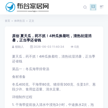
首页
休闲生活
正文
原创 夏天瓜，药不抓！4种瓜换着吃，清热祛湿消
暑，正当季还省钱
创始人
2026-06-03 11:40:34
0
次
夏天瓜，药不抓！4种瓜换着吃，清热祛湿消暑，正当季
还省钱
菜品一：冬瓜海带排骨汤
食材准备
冬瓜400克、干海带80克、猪排骨300克、生姜3片、葱
段少许、食用盐适量、清水足量。
详细制作过程
1. 干海带提前放入清水中浸泡3小时，中途换水2次，泡