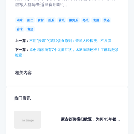
虚寒人群每餐适量食用即可。
清水
虾仁
食材
丝瓜
苦瓜
嫩黄瓜
冬瓜
食用
季还
蒜末
食盐
上一篇：
不用“挨饿”的减脂饮食原则：普通人轻松瘦、不反弹
下一篇：
原创 糖尿病有7个无痛症状，比测血糖还准！了解后赶紧
检查！
相关内容
热门资讯
蒙古铁骑横扫欧亚，为何45年都...