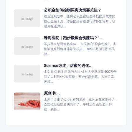
公积金如何控制买房决策要关注？
在置业规划中，住房公积金往往是降低购房成本的
核心金融工具。许多购房者在进行财务预算时，容
易忽视账户状...
珠海医院｜跑步锻炼会伤膝吗？“...
不少朋友想要锻炼身体， 但又担心“跑步伤膝”， 害
怕锻炼反而给身体带来损害。 每年8月8日是“全民
健...
Science综述：甜蜜的进化...
本文要点 科学问题与方法 针对人类脑容量400万年
间扩大5倍的代谢基础，整合代谢测算、古同位素、
牙齿...
原创 枸...
上周门诊来了位 62 岁的老周，退休后在家带孙子，
查出轻度脂肪肝快两年了。平时没什么明显不舒
服，就是...