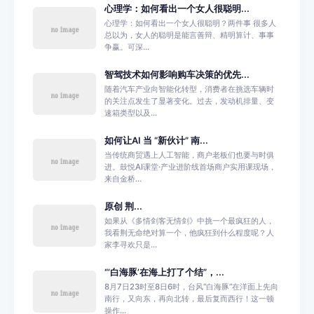
心理学：如何看出一个女人很聪明...
心理学：如何看出一个女人很聪明？两件事 很多人
总以为，女人的聪明是能言善辩、精明算计、事事
争赢。可深...
智驾技术如何影响购车决策的优先...
随着汽车产业向智能化转型，消费者在挑选车辆时
的关注点发生了显著变化。过去，发动机排量、变
速箱类型以及...
如何让AI 当 “新伙计” 南...
当传统商贸遇上人工智能，商户老板们也要与时俱
进。鼓悦AI课堂·产业进阶线首场商户实用课现场，
来自金桥...
原创 荆...
如果从《多情剑客无情剑》中挑一个最疯狂的人，
我看荆无命绝对算一个，他疯狂到什么程度呢？人
家李寻欢只是...
“‘白海豚’在海上打了个结”，...
8月7日23时至8日6时，台风“白海豚”在洋面上先向
南行，又向东，再向北转，最后复而西行！这一顿
操作...