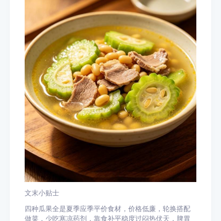
文末小贴士
四种瓜果全是夏季应季平价食材，价格低廉，轮换搭配
做菜，少吃寒凉药剂，靠食补平稳度过闷热伏天，脾胃