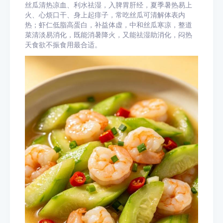
丝瓜清热凉血、利水祛湿，入脾胃肝经，夏季暑热易上
火、心烦口干、身上起痱子，常吃丝瓜可清解体表内
热；虾仁低脂高蛋白，补益体虚，中和丝瓜寒凉，整道
菜清淡易消化，既能消暑降火，又能祛湿助消化，闷热
天食欲不振食用最合适。