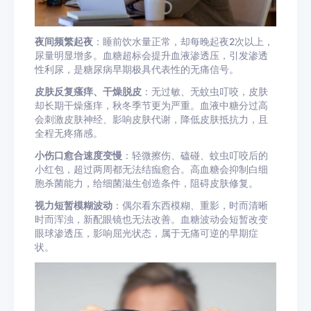
夜间频繁起夜
：睡前饮水量正常，却每晚起夜2次以上，
尿量明显增多。血糖超标会提升血液渗透压，引发渗透
性利尿，是糖尿病早期极具代表性的无痛信号。
皮肤反复瘙痒、干燥脱皮
：无过敏、无蚊虫叮咬，皮肤
却长期干燥瘙痒，秋冬季节更为严重。血液中糖分过高
会刺激皮肤神经、影响皮肤代谢，降低皮肤抵抗力，且
全程无疼痛感。
小伤口愈合速度变慢
：轻微擦伤、磕碰、蚊虫叮咬后的
小红包，超过两周都无法结痂愈合。高血糖会抑制白细
胞杀菌能力，给细菌滋生创造条件，阻碍皮肤修复。
视力短暂模糊波动
：偶尔看东西模糊、重影，时而清晰
时而浑浊，新配眼镜也无法改善。血糖波动会短暂改变
眼球渗透压，影响屈光状态，属于无痛可逆的早期症
状。