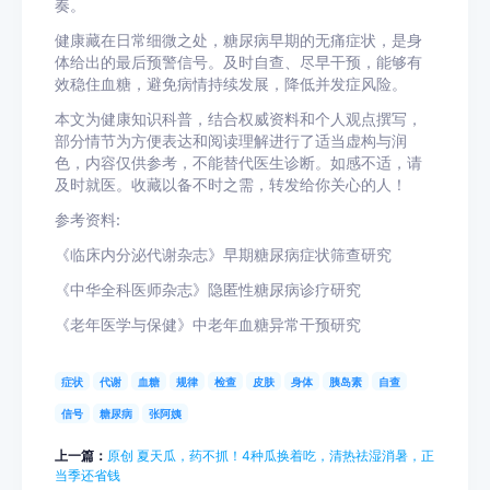
奏。
健康藏在日常细微之处，糖尿病早期的无痛症状，是身
体给出的最后预警信号。及时自查、尽早干预，能够有
效稳住血糖，避免病情持续发展，降低并发症风险。
本文为健康知识科普，结合权威资料和个人观点撰写，
部分情节为方便表达和阅读理解进行了适当虚构与润
色，内容仅供参考，不能替代医生诊断。如感不适，请
及时就医。收藏以备不时之需，转发给你关心的人！
参考资料:
《临床内分泌代谢杂志》早期糖尿病症状筛查研究
《中华全科医师杂志》隐匿性糖尿病诊疗研究
《老年医学与保健》中老年血糖异常干预研究
症状
代谢
血糖
规律
检查
皮肤
身体
胰岛素
自查
信号
糖尿病
张阿姨
上一篇：
原创 夏天瓜，药不抓！4种瓜换着吃，清热祛湿消暑，正
当季还省钱