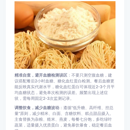
精准自查，避开血糖检测误区
：不要只测空腹血糖，建
议搭配餐后2小时血糖、糖化血红蛋白检测。餐后血糖更
能反映真实代谢水平，糖化血红蛋白可体现近2-3个月平
均血糖状态，避免单次检测的误差。频繁出现上述症
状，需每周固定2-3次监测记录。
调整饮食，减少血糖波动
：遵循“低升糖、高纤维、控总
量”原则，减少精米、白面、含糖饮料、糕点甜品摄入。
主食替换为杂粮、糙米、燕麦，每餐七分饱，多吃绿叶
蔬菜，适量摄入优质蛋白，避免暴饮暴食，稳定餐后血