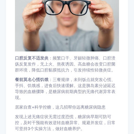
口腔反复不适发炎
：频繁口干、牙龈轻微肿痛、口腔溃
疡反复发作，无上火、熬夜诱因。高血糖会改变口腔菌
群环境，降低口腔黏膜抵抗力，引发持续性轻微炎症。
餐前莫名心慌饥饿
：三餐规律，未到饭点就突发心慌、
手抖、饥饿感，进食后快速缓解。这是胰岛素分泌延迟
导致的血糖骤降，是糖尿病前期典型的无痛代谢异常表
现。
居家自查+科学控糖，这几招帮你远离糖尿病隐患
发现上述无痛症状无需过度恐慌，糖尿病早期可防可
控，及时干预能有效逆转血糖异常、规避并发症，日常
可坚持3个实操方法，做好血糖养护。