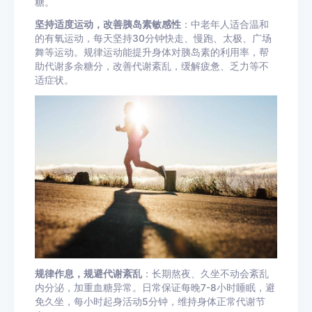
糖。
坚持适度运动，改善胰岛素敏感性
：中老年人适合温和
的有氧运动，每天坚持30分钟快走、慢跑、太极、广场
舞等运动。规律运动能提升身体对胰岛素的利用率，帮
助代谢多余糖分，改善代谢紊乱，缓解疲惫、乏力等不
适症状。
规律作息，规避代谢紊乱
：长期熬夜、久坐不动会紊乱
内分泌，加重血糖异常。日常保证每晚7-8小时睡眠，避
免久坐，每小时起身活动5分钟，维持身体正常代谢节