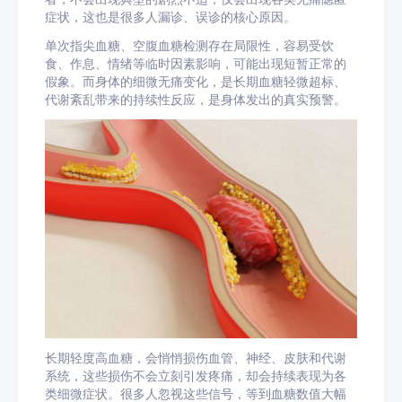
症状，这也是很多人漏诊、误诊的核心原因。
单次指尖血糖、空腹血糖检测存在局限性，容易受饮
食、作息、情绪等临时因素影响，可能出现短暂正常的
假象。而身体的细微无痛变化，是长期血糖轻微超标、
代谢紊乱带来的持续性反应，是身体发出的真实预警。
长期轻度高血糖，会悄悄损伤血管、神经、皮肤和代谢
系统，这些损伤不会立刻引发疼痛，却会持续表现为各
类细微症状。很多人忽视这些信号，等到血糖数值大幅