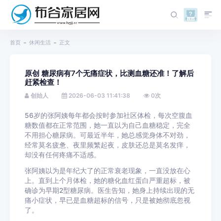
首页
休闲生活
正文
原创 糖尿病有7个无痛症状，比测血糖还准！了解后
赶紧检查！
创始人
2026-06-03 11:41:38
0
次
56岁的张阿姨每年都会按时参加社区体检，每次空腹血
糖数值都在正常范围，她一直以为自己血糖稳定，完全
不用担心糖尿病。可最近半年，她总感觉身体不对劲，
经常莫名疲惫、夜里频繁起夜，皮肤还总是莫名发痒，
却没有任何疼痛不适感。
张阿姨以为是年纪大了的正常衰老现象，一直没放在心
上。直到上个月体检，她的糖化血红蛋白严重超标，被
确诊为早期2型糖尿病。医生告知，她身上持续出现的无
痛小症状，早已是血糖超标的信号，只是被她彻底忽视
了。