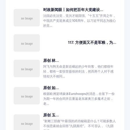
时政新闻眼丨如何把百年大党建设...
治国必先治党，党兴才能国强。“十五五”开局之年，
中国共产党迎来成立105周年。以习近平同志为核心
的党...
117. 方便面又不是军粮，为...
原创 林...
阿飞与荆无命是新近崛起的少年剑客，他们都很年
轻，都有一套惊世骇俗的剑法，然而两个人对于感
情却大不相同...
原创 如...
根据欧洲篮球媒体Eurohoops的消息，在签下一份
为期一年的合同并且重返老东家奥兰多魔术之前，
老...
原创 玉...
“射雕三部曲”中最强的武功秘籍是什么？可能多数人
不假思索就会回答“九阴真经”。 不可否认，《九阴